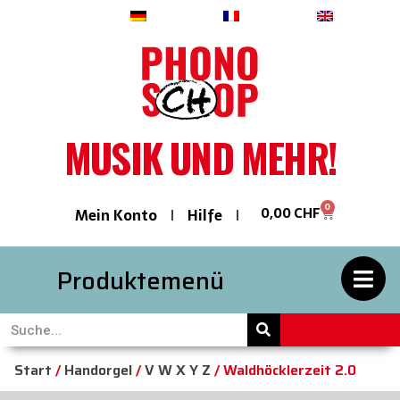
Deutsch
Français
English
MUSIK UND MEHR!
0
0,00
CHF
Mein Konto
Hilfe
Produktemenü
Start
/
Handorgel
/
V W X Y Z
/ Waldhöcklerzeit 2.0