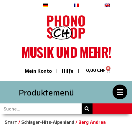
Deutsch
Français
English
MUSIK UND MEHR!
0
0,00
CHF
Mein Konto
Hilfe
Produktemenü
Start
/
Schlager-Hits-Alpenland
/ Berg Andrea