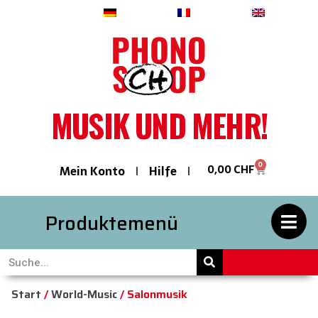
Deutsch
Français
English
MUSIK UND MEHR!
0
0,00
CHF
Mein Konto
Hilfe
Produktemenü
Start
/
World-Music
/ Salonmusik