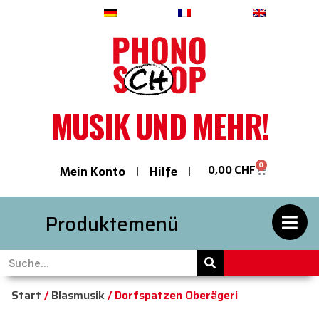
Deutsch
Français
English
MUSIK UND MEHR!
0
0,00
CHF
Mein Konto
Hilfe
Produktemenü
Start
/
Blasmusik
/ Dorfspatzen Oberägeri