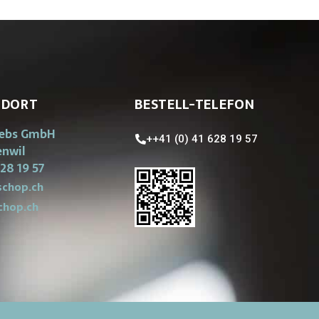
NDORT
BESTELL-TELEFON
iebs GmbH
++41 (0) 41 628 19 57
enwil
28 19 57
chop.ch
chop.ch