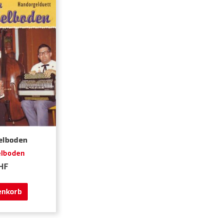
elboden
elboden
HF
enkorb