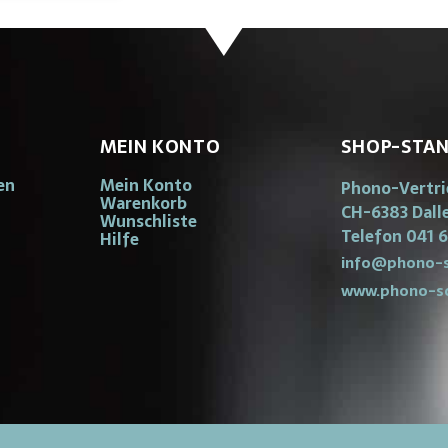
MEIN KONTO
SHOP-STA
en
Mein Konto
Phono-Vertr
Warenkorb
CH-6383 Dall
Wunschliste
Telefon 041 6
Hilfe
info@phono-s
www.phono-s