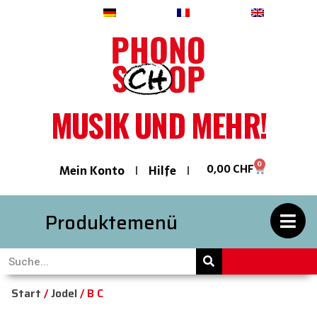
Deutsch
Français
English
MUSIK UND MEHR!
0
0,00
CHF
Mein Konto
Hilfe
Produktemenü
Start
/
Jodel
/ B C