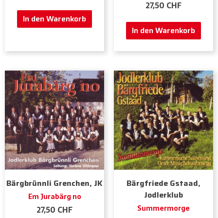
27,50
CHF
In den Warenkorb
In den Warenkorb
Bärgbrünnli Grenchen, JK
Bärgfriede Gstaad,
Jodlerklub
Em Jurabärg no
Summermorge
27,50
CHF