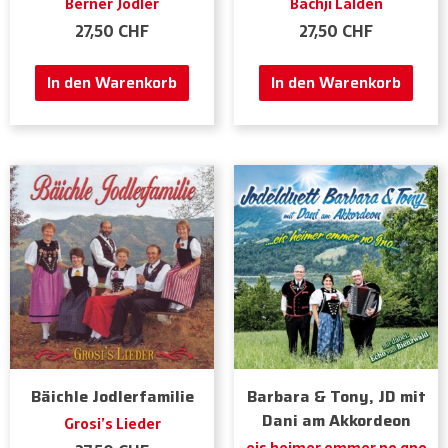
Berner Jodler
Bachji Lalden
27,50
CHF
27,50
CHF
In den Warenkorb
In den Warenkorb
Bäichle Jodlerfamilie
Barbara & Tony, JD mit
Dani am Akkordeon
Grosi’s Lieder