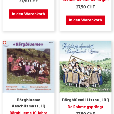
eis heimer emmer no gno
27,50
CHF
27,50
CHF
In den Warenkorb
In den Warenkorb
Bärgblueme
Bärgblüemli Littau, JDQ
Aeschlismatt, JQ
De Rahme gsprängt
Bärgblueme 10 Jahre
27,50
CHF