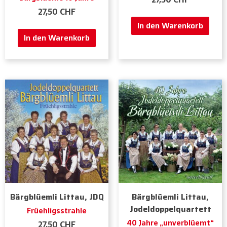
27,50
CHF
In den Warenkorb
In den Warenkorb
Bärgblüemli Littau, JDQ
Bärgblüemli Littau,
Jodeldoppelquartett
Früehligsstrahle
40 Jahre „unverblüemt“
27,50
CHF