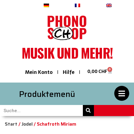
Deutsch
Français
English
MUSIK UND MEHR!
0
0,00
CHF
Mein Konto
Hilfe
Produktemenü
Start
/
Jodel
/ Schafroth Miriam