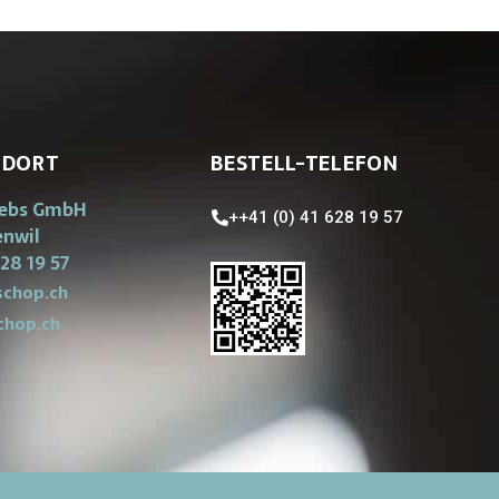
NDORT
BESTELL-TELEFON
iebs GmbH
++41 (0) 41 628 19 57
enwil
28 19 57
chop.ch
chop.ch