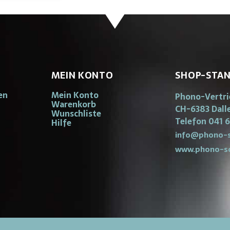
MEIN KONTO
SHOP-STA
en
Mein Konto
Phono-Vertr
Warenkorb
CH-6383 Dall
Wunschliste
Telefon 041 6
Hilfe
info@phono-s
www.phono-s