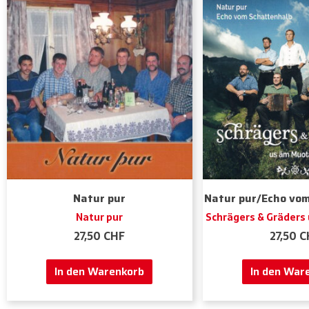
Natur pur
Natur pur/Echo vo
Natur pur
Schrägers & Gräders
27,50
CHF
27,50
C
In den Warenkorb
In den War