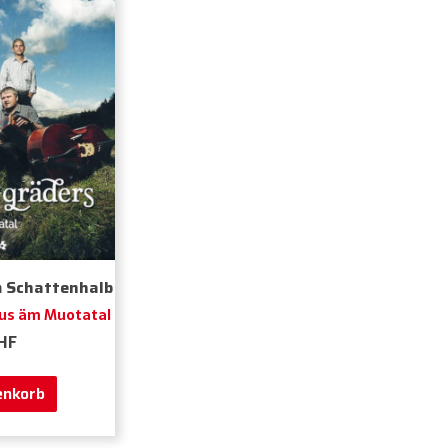
m Schattenhalb
 us äm Muotatal
HF
enkorb