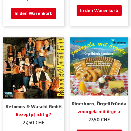
In den Warenkorb
In den Warenkorb
Rinerhorn, Örgelifründa
Retomos & Waschi GmbH
zmörgela mit örgela
Rezeptpflichtig ?
27,50
CHF
27,50
CHF