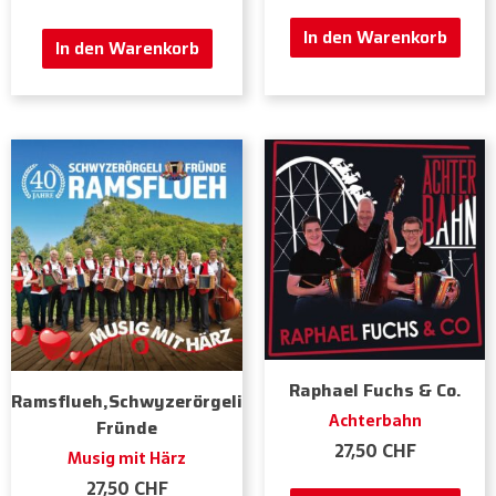
In den Warenkorb
In den Warenkorb
Raphael Fuchs & Co.
Ramsflueh,Schwyzerörgeli
Achterbahn
Fründe
27,50
CHF
Musig mit Härz
27,50
CHF