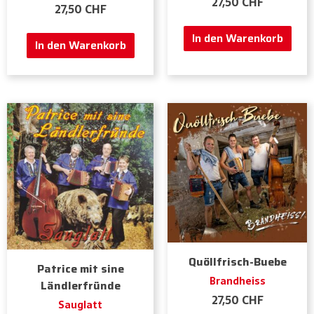
27,50
CHF
27,50
CHF
In den Warenkorb
In den Warenkorb
Quöllfrisch-Buebe
Patrice mit sine
Brandheiss
Ländlerfründe
27,50
CHF
Sauglatt