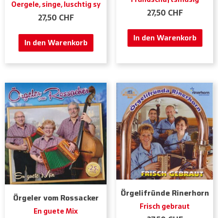
Oergele, singe, luschtig sy
27,50
CHF
27,50
CHF
In den Warenkorb
In den Warenkorb
Örgelifründe Rinerhorn
Örgeler vom Rossacker
Frisch gebraut
En guete Mix