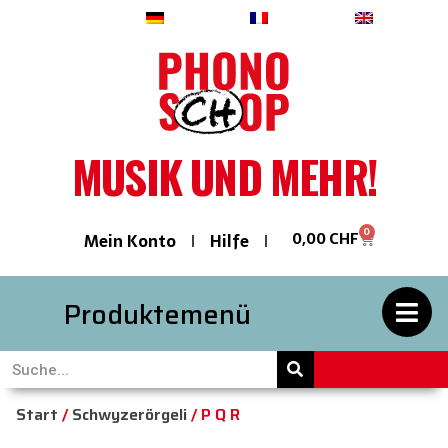
Deutsch
Français
English
MUSIK UND MEHR!
0
0,00
CHF
Mein Konto
Hilfe
Produktemenü
Start
/
Schwyzerörgeli
/ P Q R