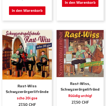
In den Warenkorb
In den Warenkorb
Rast-Wiss,
Rast-Wiss
Schwyzerörgelifrönd
Schwyzerörgerlifrönde
Rüüdig urchig!
scho 20i gse
27,50
CHF
27,50
CHF