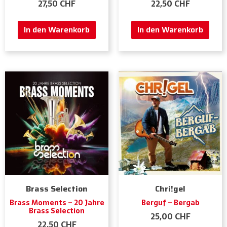
27,50
CHF
22,50
CHF
In den Warenkorb
In den Warenkorb
Brass Selection
Chri!gel
Brass Moments – 20 Jahre
Berguf – Bergab
Brass Selection
25,00
CHF
22,50
CHF