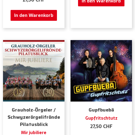
In den Warenkorb
In den Warenkorb
Grauholz-Örgeler /
Gupfbuebä
Schwyzerörgelifrönde
Gupfritschtutz
Pilatusblick
27,50
CHF
Mir jubiliere