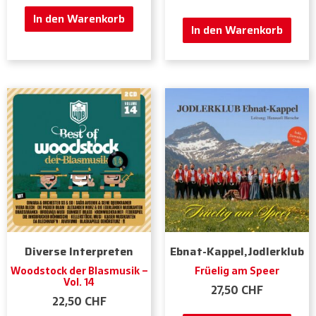
In den Warenkorb
In den Warenkorb
Diverse Interpreten
Ebnat-Kappel,Jodlerklub
Woodstock der Blasmusik –
Früelig am Speer
Vol. 14
27,50
CHF
22,50
CHF