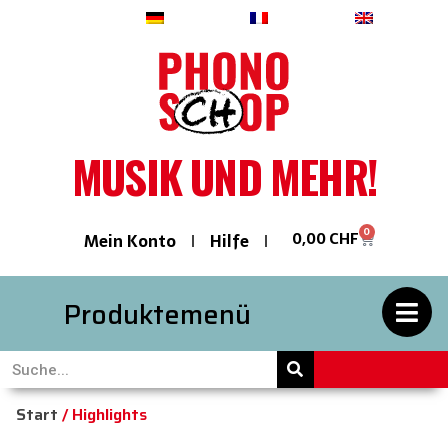
Deutsch
Français
English
MUSIK UND MEHR!
0
0,00
CHF
Mein Konto
Hilfe
Produktemenü
Start
/ Highlights