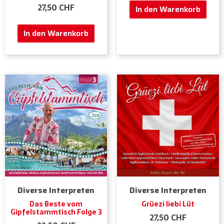
27,50
CHF
In den Warenkorb
In den Warenkorb
Diverse Interpreten
Diverse Interpreten
Das Beste vom
Grüezi liebi Lüt
Gipfelstammtisch Folge 3
27,50
CHF