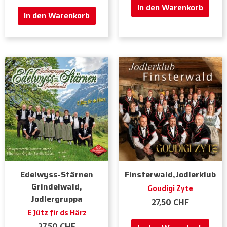
In den Warenkorb
In den Warenkorb
Edelwyss-Stärnen
Finsterwald,Jodlerklub
Grindelwald,
Goudigi Zyte
Jodlergruppa
27,50
CHF
E Jütz fir ds Härz
27,50
CHF