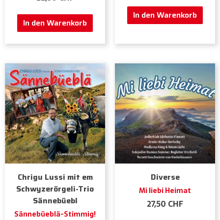
In den Warenkorb
In den Warenkorb
Chrigu Lussi mit em
Diverse
Schwyzerörgeli-Trio
Mi liebi Heimat
Sännebüebl
27,50
CHF
Sännebüeblä-Stimmig!