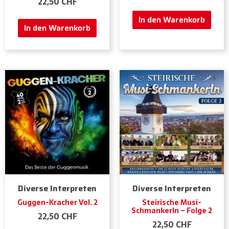
22,50
CHF
In den Warenkorb
In den Warenkorb
Diverse Interpreten
Diverse Interpreten
Guggen-Kracher Vol. 2
Steirische Musi-
Schmankerln – Folge 2
22,50
CHF
22,50
CHF