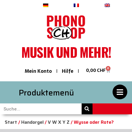
Deutsch
Français
English
MUSIK UND MEHR!
0
0,00
CHF
Mein Konto
Hilfe
Produktemenü
Start
/
Handorgel
/
V W X Y Z
/ Wysse oder Rote?