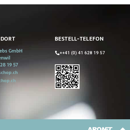
NDORT
BESTELL-TELEFON
iebs GmbH
++41 (0) 41 628 19 57
enwil
28 19 57
chop.ch
chop.ch