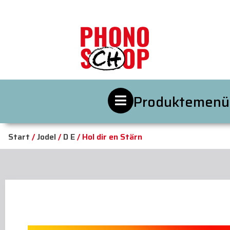
Produktemenü
Start
/
Jodel
/
D E
/ Hol dir en Stärn