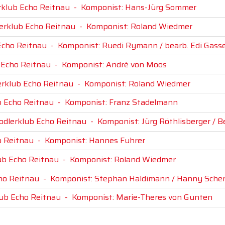
erklub Echo Reitnau
-
Komponist: Hans-Jürg Sommer
lerklub Echo Reitnau
-
Komponist: Roland Wiedmer
 Echo Reitnau
-
Komponist: Ruedi Rymann / bearb. Edi Gass
b Echo Reitnau
-
Komponist: André von Moos
lerklub Echo Reitnau
-
Komponist: Roland Wiedmer
ub Echo Reitnau
-
Komponist: Franz Stadelmann
Jodlerklub Echo Reitnau
-
Komponist: Jürg Röthlisberger / B
o Reitnau
-
Komponist: Hannes Fuhrer
lub Echo Reitnau
-
Komponist: Roland Wiedmer
cho Reitnau
-
Komponist: Stephan Haldimann / Hanny Sche
klub Echo Reitnau
-
Komponist: Marie-Theres von Gunten