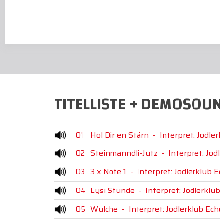
TITELLISTE + DEMOSOU
01
Hol Dir en Stärn
-
Interpret: Jodle
02
Steinmanndli-Jutz
-
Interpret: Jo
03
3 x Note 1
-
Interpret: Jodlerklub 
04
Lysi Stunde
-
Interpret: Jodlerklu
05
Wulche
-
Interpret: Jodlerklub Ec