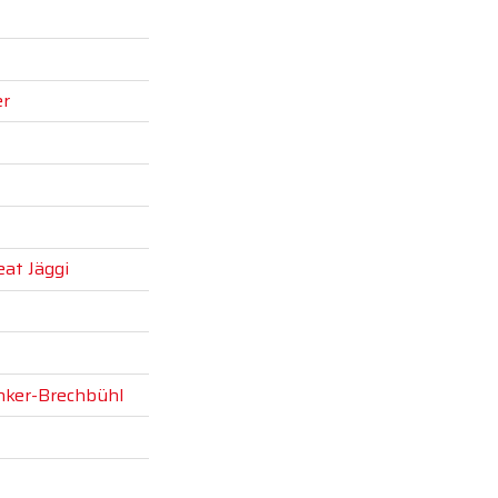
er
eat Jäggi
nker-Brechbühl