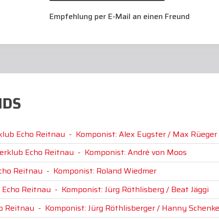
Empfehlung per E-Mail an einen Freund
NDS
rklub Echo Reitnau
-
Komponist: Alex Eugster / Max Rüeger
dlerklub Echo Reitnau
-
Komponist: André von Moos
Echo Reitnau
-
Komponist: Roland Wiedmer
b Echo Reitnau
-
Komponist: Jürg Röthlisberg / Beat Jäggi
ho Reitnau
-
Komponist: Jürg Röthlisberger / Hanny Schenk