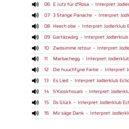
06
E Jutz für d'Rosa
-
Interpret: Jodl
07
3 Stange Panache
-
Interpret: Jod
08
Heech obe
-
Interpret: Jodlerklub
09
Gartäzwärg
-
Interpret: Jodlerklu
10
Zwösimme retour
-
Interpret: Jod
11
Marbachegg
-
Interpret: Jodlerkl
12
Die huuchfyne Farbe
-
Interpret: 
13
Es Lied
-
Interpret: Jodlerklub Ech
14
S'Kioskfroueli
-
Interpret: Jodlerk
15
Ds Glück
-
Interpret: Jodlerklub E
16
Mir säge Dank
-
Interpret: Jodler