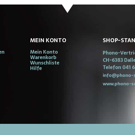
MEIN KONTO
SHOP-STA
en
Mein Konto
Phono-Vertr
Warenkorb
CH-6383 Dall
Wunschliste
Telefon 041 6
Hilfe
info@phono-s
www.phono-s