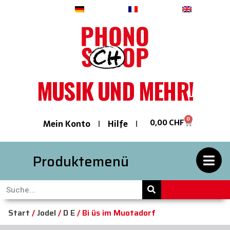
Deutsch
Français
English
MUSIK UND MEHR!
0
0,00
CHF
Mein Konto
Hilfe
Produktemenü
Start
/
Jodel
/
D E
/ Bi üs im Muotadorf