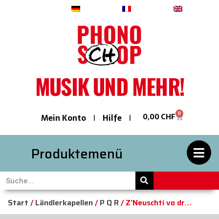
Deutsch
Français
English
MUSIK UND MEHR!
0
0,00
CHF
Mein Konto
Hilfe
Produktemenü
Start
/
Ländlerkapellen
/
P Q R
/ Z’Neuschti vo dr…