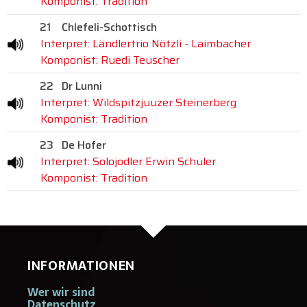
Komponist: Tradition
21
Chlefeli-Schottisch
Interpret: Ländlertrio Nötzli - Laimbacher
Komponist: Ruedi Teuscher
22
Dr Lunni
Interpret: Wildspitzjuuzer Steinerberg
Komponist: Tradition
23
De Hofer
Interpret: Solojodler Erwin Schuler
Komponist: Tradition
INFORMATIONEN
Wer wir sind
Datenschutz