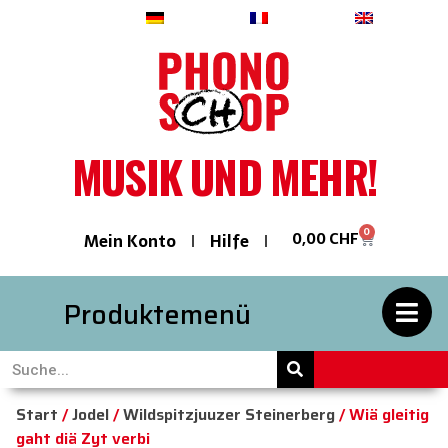
Deutsch
Français
English
MUSIK UND MEHR!
0
0,00
CHF
Mein Konto
Hilfe
Produktemenü
Start
/
Jodel
/
Wildspitzjuuzer Steinerberg
/ Wiä gleitig
gaht diä Zyt verbi