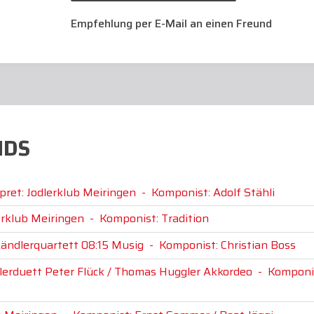
Empfehlung per E-Mail an einen Freund
NDS
pret: Jodlerklub Meiringen
-
Komponist: Adolf Stähli
erklub Meiringen
-
Komponist: Tradition
Ländlerquartett 08:15 Musig
-
Komponist: Christian Boss
dlerduett Peter Flück / Thomas Huggler Akkordeo
-
Komponi