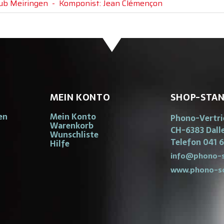
lub Meiringen
-
Komponist: Jean Clémençon
MEIN KONTO
SHOP-STA
en
Mein Konto
Phono-Vertr
Warenkorb
CH-6383 Dall
Wunschliste
Telefon 041 6
Hilfe
info@phono-s
www.phono-s