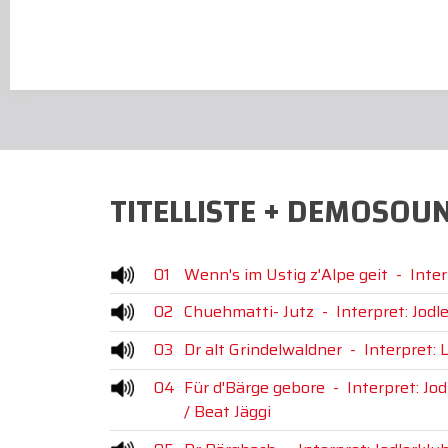
TITELLISTE + DEMOSOU
01
Wenn's im Ustig z'Alpe geit
-
Inter
02
Chuehmatti- Jutz
-
Interpret: Jodl
03
Dr alt Grindelwaldner
-
Interpret: 
04
Für d'Bärge gebore
-
Interpret: Jo
/ Beat Jäggi