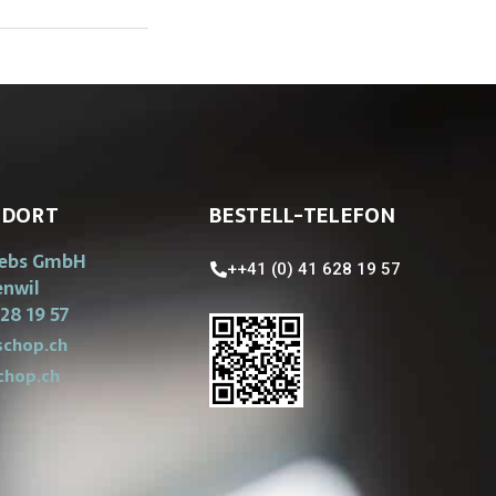
NDORT
BESTELL-TELEFON
iebs GmbH
++41 (0) 41 628 19 57
enwil
28 19 57
chop.ch
chop.ch