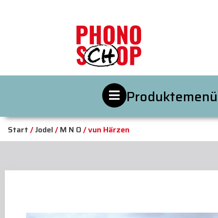
Produktemenü
Start
/
Jodel
/
M N O
/ vun Härzen