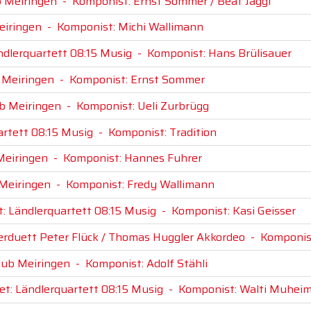
b Meiringen
-
Komponist: Ernst Sommer / Beat Jäggi
eiringen
-
Komponist: Michi Wallimann
ndlerquartett 08:15 Musig
-
Komponist: Hans Brülisauer
b Meiringen
-
Komponist: Ernst Sommer
ub Meiringen
-
Komponist: Ueli Zurbrügg
artett 08:15 Musig
-
Komponist: Tradition
 Meiringen
-
Komponist: Hannes Fuhrer
 Meiringen
-
Komponist: Fredy Wallimann
t: Ländlerquartett 08:15 Musig
-
Komponist: Kasi Geisser
lerduett Peter Flück / Thomas Huggler Akkordeo
-
Komponis
klub Meiringen
-
Komponist: Adolf Stähli
et: Ländlerquartett 08:15 Musig
-
Komponist: Walti Muhei