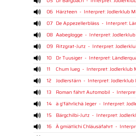
05
Dr Bärgbach
-
Interpret: Jodlerklu
06
Härzteen
-
Interpret: Jodlerklub M
07
De Appezellerbläss
-
Interpret: Lä
08
Aabeglogge
-
Interpret: Jodlerklu
09
Ritzgrat-Jutz
-
Interpret: Jodlerkl
10
Dr Tuusiger
-
Interpret: Ländlerqu
11
Chum lueg
-
Interpret: Jodlerklub
12
Jodlerstärn
-
Interpret: Jodlerklub
13
Roman fährt Automobil
-
Interpre
14
ä g'fährlichä Jeger
-
Interpret: Jod
15
Bärgchilbi-Jutz
-
Interpret: Jodler
16
Ä gmiätlichi Chläusäfahrt
-
Interpr