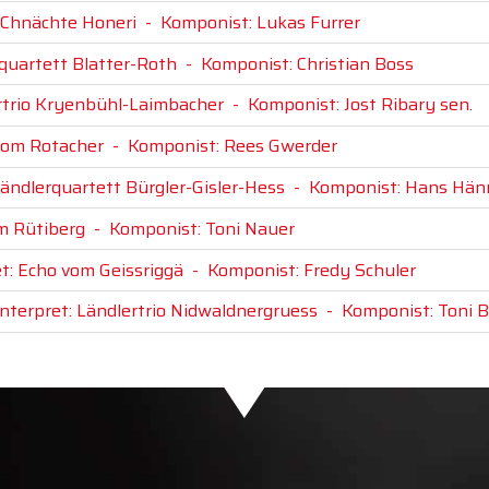
i-Chnächte Honeri
-
Komponist: Lukas Furrer
rquartett Blatter-Roth
-
Komponist: Christian Boss
ertrio Kryenbühl-Laimbacher
-
Komponist: Jost Ribary sen.
 vom Rotacher
-
Komponist: Rees Gwerder
Ländlerquartett Bürgler-Gisler-Hess
-
Komponist: Hans Hän
om Rütiberg
-
Komponist: Toni Nauer
et: Echo vom Geissriggä
-
Komponist: Fredy Schuler
Interpret: Ländlertrio Nidwaldnergruess
-
Komponist: Toni B