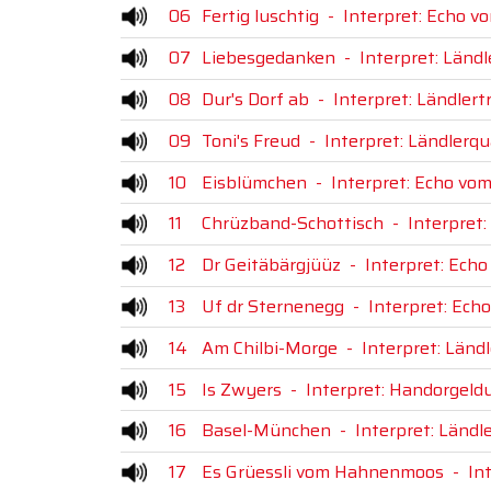
06
Fertig luschtig
-
Interpret: Echo v
07
Liebesgedanken
-
Interpret: Ländl
08
Dur's Dorf ab
-
Interpret: Ländlert
09
Toni's Freud
-
Interpret: Ländlerqu
10
Eisblümchen
-
Interpret: Echo vo
11
Chrüzband-Schottisch
-
Interpret:
12
Dr Geitäbärgjüüz
-
Interpret: Echo
13
Uf dr Sternenegg
-
Interpret: Ech
14
Am Chilbi-Morge
-
Interpret: Länd
15
Is Zwyers
-
Interpret: Handorgeldu
16
Basel-München
-
Interpret: Ländle
17
Es Grüessli vom Hahnenmoos
-
In