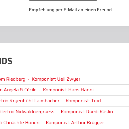
Empfehlung per E-Mail an einen Freund
NDS
vom Riedberg
-
Komponist: Ueli Zwyer
o Angela & Cécile
-
Komponist: Hans Hänni
ertrio Kryenbühl-Laimbacher
-
Komponist: Trad.
dlertrio Nidwaldnergruess
-
Komponist: Ruedi Käslin
li-Chnächte Honeri
-
Komponist: Arthur Brügger