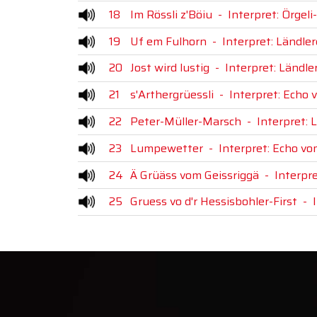
18
Im Rössli z'Böiu
-
Interpret: Örgel
19
Uf em Fulhorn
-
Interpret: Ländle
20
Jost wird lustig
-
Interpret: Ländl
21
s'Arthergrüessli
-
Interpret: Echo
22
Peter-Müller-Marsch
-
Interpret: 
23
Lumpewetter
-
Interpret: Echo v
24
Ä Grüäss vom Geissriggä
-
Interpr
25
Gruess vo d'r Hessisbohler-First
-