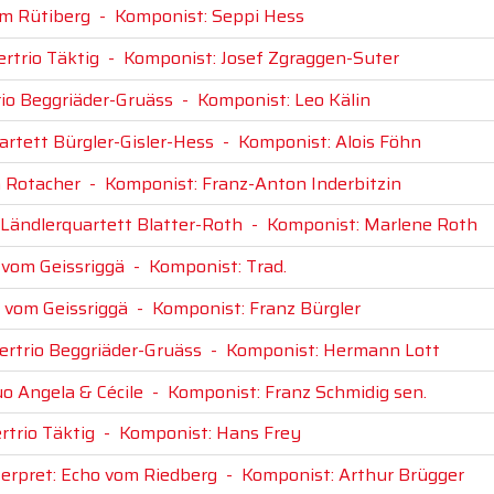
om Rütiberg
-
Komponist: Seppi Hess
ertrio Täktig
-
Komponist: Josef Zgraggen-Suter
rio Beggriäder-Gruäss
-
Komponist: Leo Kälin
artett Bürgler-Gisler-Hess
-
Komponist: Alois Föhn
m Rotacher
-
Komponist: Franz-Anton Inderbitzin
 Ländlerquartett Blatter-Roth
-
Komponist: Marlene Roth
 vom Geissriggä
-
Komponist: Trad.
o vom Geissriggä
-
Komponist: Franz Bürgler
lertrio Beggriäder-Gruäss
-
Komponist: Hermann Lott
o Angela & Cécile
-
Komponist: Franz Schmidig sen.
rtrio Täktig
-
Komponist: Hans Frey
terpret: Echo vom Riedberg
-
Komponist: Arthur Brügger