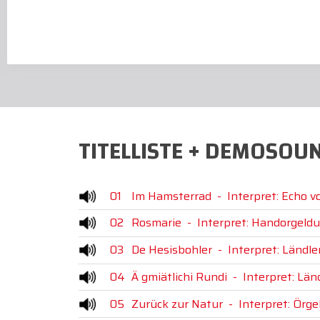
TITELLISTE + DEMOSOU
01
Im Hamsterrad
-
Interpret: Echo 
02
Rosmarie
-
Interpret: Handorgeldu
03
De Hesisbohler
-
Interpret: Ländl
04
Ä gmiätlichi Rundi
-
Interpret: Län
05
Zurück zur Natur
-
Interpret: Örge