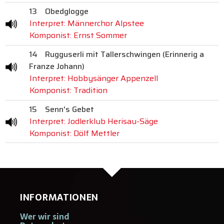
13
Obedglogge
Interpret: Männerchor Alpstee
Komponist: Ernst Sommer
14
Rugguserli mit Tallerschwingen (Erinnerig a
Franze Johann)
Interpret: Hobbysänger Appenzell
Komponist: Tradition
15
Senn's Gebet
Interpret: Jodlerklub Herisau-Säge
Komponist: Dölf Mettler
INFORMATIONEN
Wer wir sind