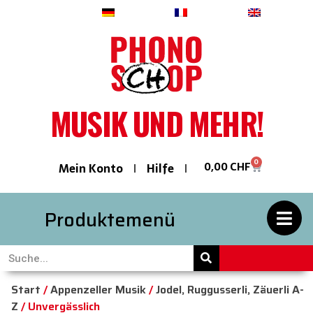
Deutsch
Français
English
MUSIK UND MEHR!
0
0,00
CHF
Mein Konto
Hilfe
Produktemenü
Start
/
Appenzeller Musik
/
Jodel, Ruggusserli, Zäuerli A-
Z
/ Unvergässlich