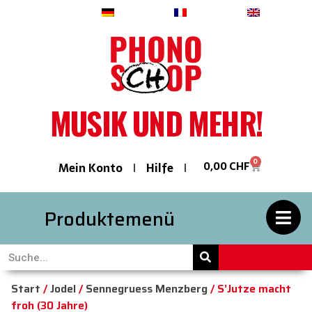
Deutsch
Français
English
MUSIK UND MEHR!
0
0,00
CHF
Mein Konto
Hilfe
Produktemenü
Start
/
Jodel
/
Sennegruess Menzberg
/ S’Jutze macht
froh (30 Jahre)