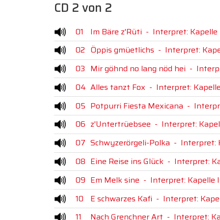
CD 2 von 2
01
Im Bäre z'Rüti
-
Interpret: Kapell
02
Öppis gmüetlichs
-
Interpret: Kap
03
Mir göhnd no lang nöd hei
-
Interp
04
Alles tanzt Fox
-
Interpret: Kapel
05
Potpurri Fiesta Mexicana
-
Interp
06
z'Untertrüebsee
-
Interpret: Kape
07
Schwyzerörgeli-Polka
-
Interpret:
08
Eine Reise ins Glück
-
Interpret: K
09
Em Melk sine
-
Interpret: Kapelle
10
E schwarzes Kafi
-
Interpret: Kap
11
Nach Grenchner Art
-
Interpret: K