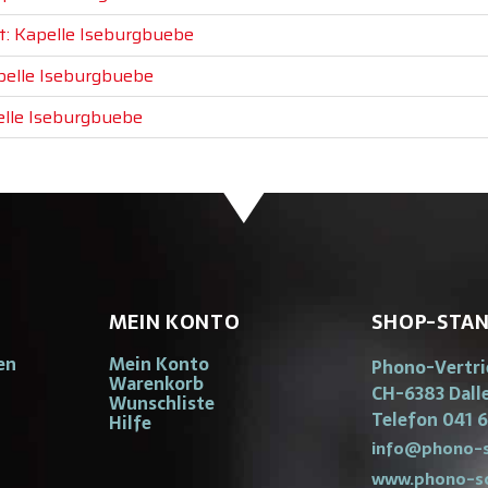
t: Kapelle Iseburgbuebe
apelle Iseburgbuebe
elle Iseburgbuebe
MEIN KONTO
SHOP-STA
en
Mein Konto
Phono-Vertr
Warenkorb
CH-6383 Dall
Wunschliste
Telefon 041 6
Hilfe
info@phono-s
www.phono-s