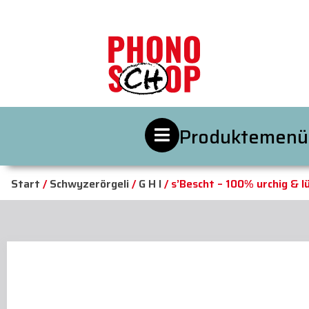
Produktemenü
Start
/
Schwyzerörgeli
/
G H I
/ s’Bescht – 100% urchig & l