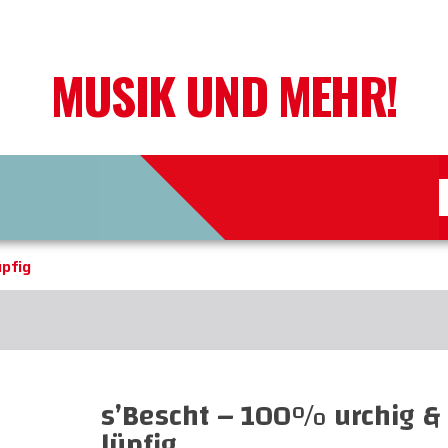
MUSIK UND MEHR!
üpfig
s’Bescht – 100% urchig &
lüpfig