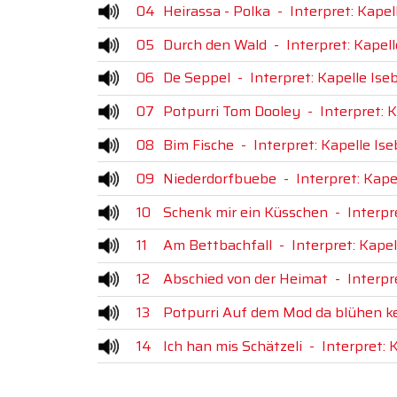
04
Heirassa - Polka
-
Interpret: Kape
05
Durch den Wald
-
Interpret: Kapel
06
De Seppel
-
Interpret: Kapelle Is
07
Potpurri Tom Dooley
-
Interpret: 
08
Bim Fische
-
Interpret: Kapelle I
09
Niederdorfbuebe
-
Interpret: Kap
10
Schenk mir ein Küsschen
-
Interpr
11
Am Bettbachfall
-
Interpret: Kape
12
Abschied von der Heimat
-
Interpr
13
Potpurri Auf dem Mod da blühen k
14
Ich han mis Schätzeli
-
Interpret: