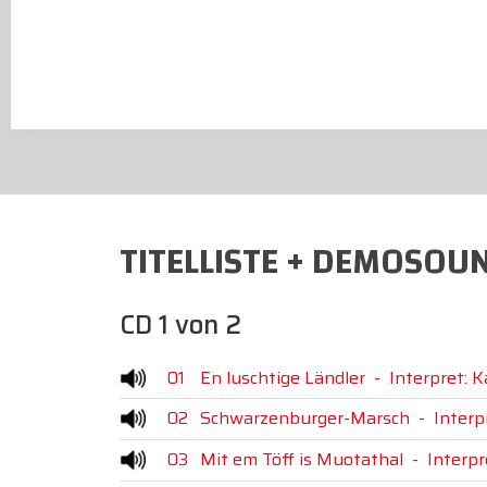
TITELLISTE + DEMOSOU
CD 1 von 2
01
En luschtige Ländler
-
Interpret: 
02
Schwarzenburger-Marsch
-
Interp
03
Mit em Töff is Muotathal
-
Interpr