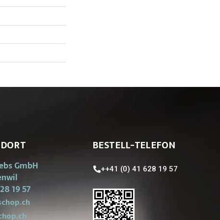
NDORT
BESTELL-TELEFON
iebs GmbH
++41 (0) 41 628 19 57
enwil
28 19 57
chop.ch
chop.ch