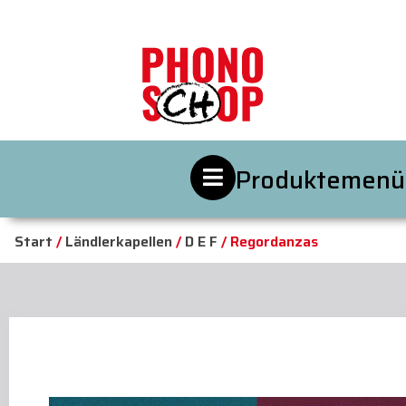
Produktemenü
Start
/
Ländlerkapellen
/
D E F
/ Regordanzas