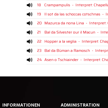
18
Crampampulis
-
Interpret: Chapell
19
Il sot da las schoccas cotschnas
-
I
20
Mazurca da nona Lina
-
Interpret:
21
Bal da Silvester our il Macun
-
Inte
22
Hopper a la veglia
-
Interpret: Chap
23
Bal da Büman a Ramosch
-
Interpr
24
Asen o Tschiainder
-
Interpret: Ch
INFORMATIONEN
ADMINISTRATION