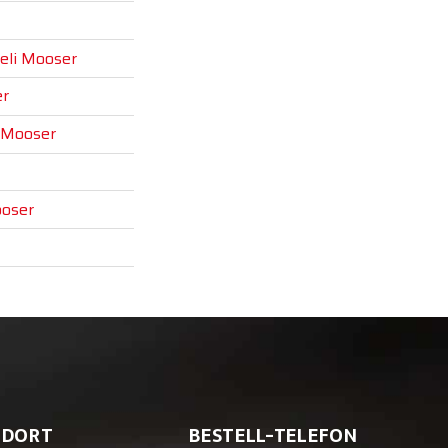
Ueli Mooser
er
i Mooser
ooser
NDORT
BESTELL-TELEFON