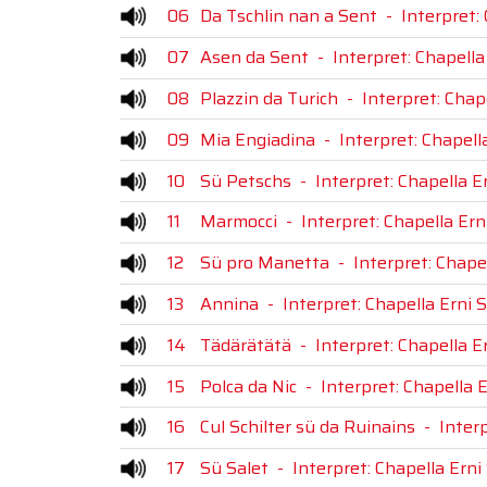
06
Da Tschlin nan a Sent
-
Interpret:
07
Asen da Sent
-
Interpret: Chapella
08
Plazzin da Turich
-
Interpret: Chap
09
Mia Engiadina
-
Interpret: Chapell
10
Sü Petschs
-
Interpret: Chapella E
11
Marmocci
-
Interpret: Chapella Ern
12
Sü pro Manetta
-
Interpret: Chape
13
Annina
-
Interpret: Chapella Erni 
14
Tädärätätä
-
Interpret: Chapella E
15
Polca da Nic
-
Interpret: Chapella E
16
Cul Schilter sü da Ruinains
-
Interp
17
Sü Salet
-
Interpret: Chapella Erni