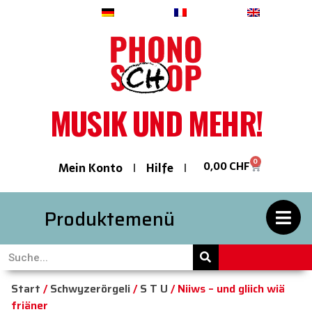
Deutsch
Français
English
MUSIK UND MEHR!
0
0,00
CHF
Mein Konto
Hilfe
Produktemenü
Start
/
Schwyzerörgeli
/
S T U
/ Niiws – und gliich wiä
friäner