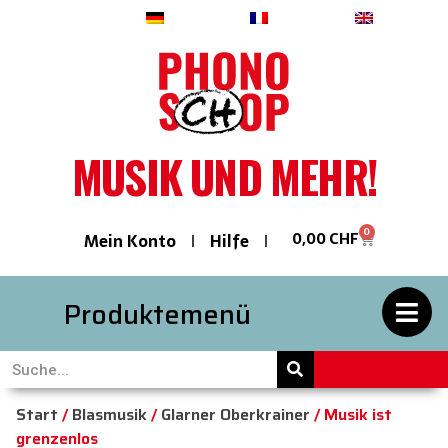
Deutsch
Français
English
MUSIK UND MEHR!
0
0,00
CHF
Mein Konto
Hilfe
Produktemenü
Start
/
Blasmusik
/
Glarner Oberkrainer
/ Musik ist
grenzenlos