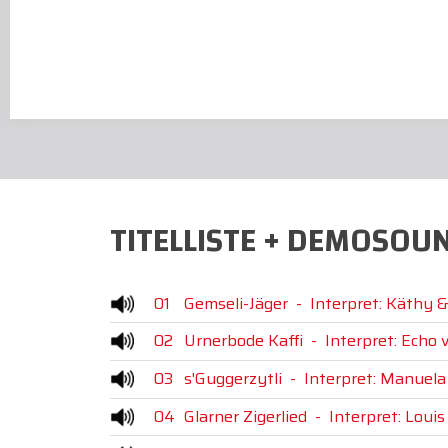
TITELLISTE + DEMOSOU
01
Gemseli-Jäger
-
Interpret: Käthy
02
Urnerbode Kaffi
-
Interpret: Echo 
03
s'Guggerzytli
-
Interpret: Manuela 
04
Glarner Zigerlied
-
Interpret: Loui