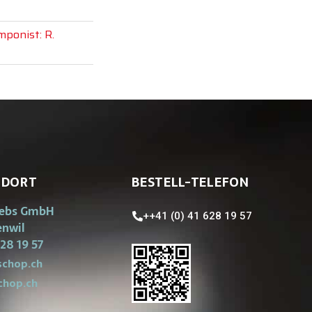
ponist: R.
NDORT
BESTELL-TELEFON
iebs GmbH
++41 (0) 41 628 19 57
enwil
28 19 57
chop.ch
chop.ch