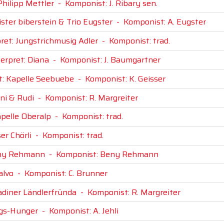
Philipp Mettler
-
Komponist: J. Ribary sen.
ster biberstein & Trio Eugster
-
Komponist: A. Eugster
ret: Jungstrichmusig Adler
-
Komponist: trad.
terpret: Diana
-
Komponist: J. Baumgartner
t: Kapelle Seebuebe
-
Komponist: K. Geisser
eni & Rudi
-
Komponist: R. Margreiter
apelle Oberalp
-
Komponist: trad.
er Chörli
-
Komponist: trad.
eny Rehmann
-
Komponist: Beny Rehmann
alvo
-
Komponist: C. Brunner
adiner Ländlerfründa
-
Komponist: R. Margreiter
ngs-Hunger
-
Komponist: A. Jehli