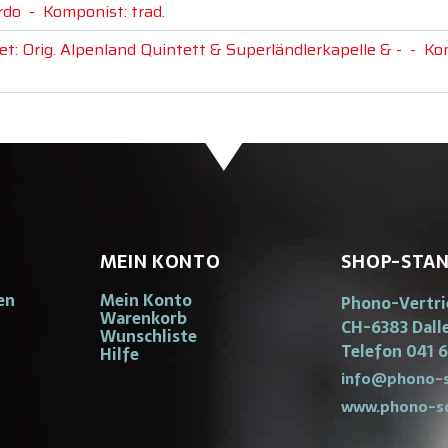
rdo
-
Komponist: trad.
et: Orig. Alpenland Quintett & Superländlerkapelle & -
-
Kom
MEIN KONTO
SHOP-STA
en
Mein Konto
Phono-Vertr
Warenkorb
CH-6383 Dall
Wunschliste
Telefon 041 6
Hilfe
info@phono-s
www.phono-s