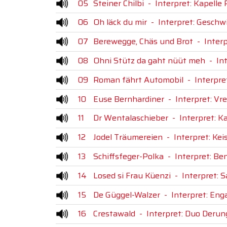
05
Steiner Chilbi
-
Interpret: Kapelle 
06
Oh läck du mir
-
Interpret: Geschwi
07
Berewegge, Chäs und Brot
-
Interp
08
Ohni Stütz da gaht nüüt meh
-
In
09
Roman fährt Automobil
-
Interpre
10
Euse Bernhardiner
-
Interpret: Vr
11
Dr Wentalaschieber
-
Interpret: K
12
Jodel Träumereien
-
Interpret: Keis
13
Schiffsfeger-Polka
-
Interpret: B
14
Losed si Frau Küenzi
-
Interpret: S
15
De Güggel-Walzer
-
Interpret: Eng
16
Crestawald
-
Interpret: Duo Deru