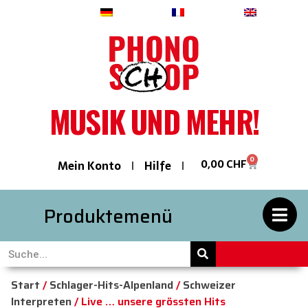
Deutsch
Français
English
MUSIK UND MEHR!
0
0,00
CHF
Mein Konto
Hilfe
Produktemenü
Start
/
Schlager-Hits-Alpenland
/
Schweizer
Interpreten
/ Live … unsere grössten Hits