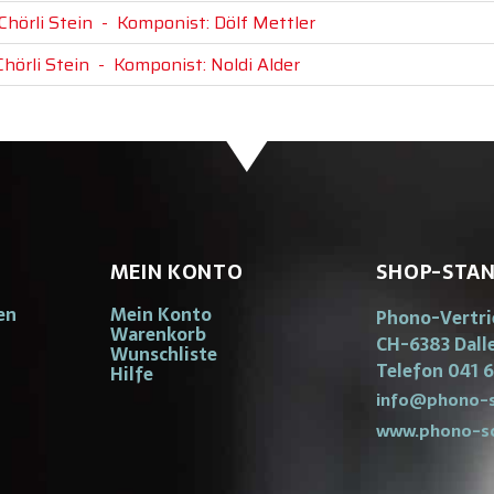
Chörli Stein
-
Komponist: Dölf Mettler
Chörli Stein
-
Komponist: Noldi Alder
MEIN KONTO
SHOP-STA
en
Mein Konto
Phono-Vertr
Warenkorb
CH-6383 Dall
Wunschliste
Telefon 041 6
Hilfe
info@phono-s
www.phono-s