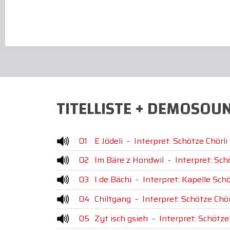
TITELLISTE + DEMOSOU
01
E Jödeli
-
Interpret: Schötze Chörli
02
Im Bäre z Hondwil
-
Interpret: Sch
03
I de Bächi
-
Interpret: Kapelle Schö
04
Chiltgang
-
Interpret: Schötze Chör
05
Zyt isch gsieh
-
Interpret: Schötze