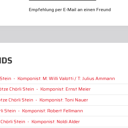
Empfehlung per E-Mail an einen Freund
NDS
 Stein
-
Komponist: M: Willi Valotti / T: Julius Ammann
ötze Chörli Stein
-
Komponist: Ernst Meier
tze Chörli Stein
-
Komponist: Toni Nauer
li Stein
-
Komponist: Robert Fellmann
 Chörli Stein
-
Komponist: Noldi Alder