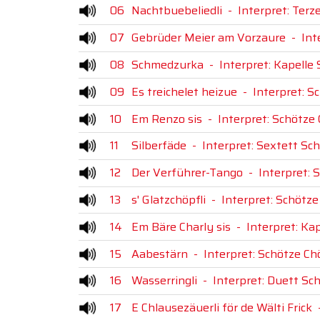
06
Nachtbuebeliedli
-
Interpret: Terz
07
Gebrüder Meier am Vorzaure
-
Int
08
Schmedzurka
-
Interpret: Kapelle 
09
Es treichelet heizue
-
Interpret: S
10
Em Renzo sis
-
Interpret: Schötze 
11
Silberfäde
-
Interpret: Sextett Sch
12
Der Verführer-Tango
-
Interpret: 
13
s' Glatzchöpfli
-
Interpret: Schötze
14
Em Bäre Charly sis
-
Interpret: Kap
15
Aabestärn
-
Interpret: Schötze Chö
16
Wasserringli
-
Interpret: Duett Sch
17
E Chlausezäuerli för de Wälti Frick