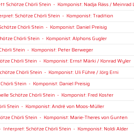
ett Schötze Chörli Stein
-
Komponist: Nadja Räss / Meinrad 
erpret: Schötze Chörli Stein
-
Komponist: Tradition
Schötze Chörli Stein
-
Komponist: Daniel Preisig
chötze Chörli Stein
-
Komponist: Alphons Gugler
Chörli Stein
-
Komponist: Peter Berweger
ötze Chörli Stein
-
Komponist: Ernst Märki / Konrad Wyler
Schötze Chörli Stein
-
Komponist: Uli Führe / Jörg Erni
 Chörli Stein
-
Komponist: Daniel Preisig
elle Schötze Chörli Stein
-
Komponist: Fred Koster
rli Stein
-
Komponist: André von Moos-Müller
ötze Chörli Stein
-
Komponist: Marie-Theres von Gunten
-
Interpret: Schötze Chörli Stein
-
Komponist: Noldi Alder