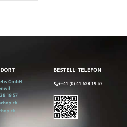
NDORT
BESTELL-TELEFON
iebs GmbH
++41 (0) 41 628 19 57
enwil
28 19 57
chop.ch
chop.ch