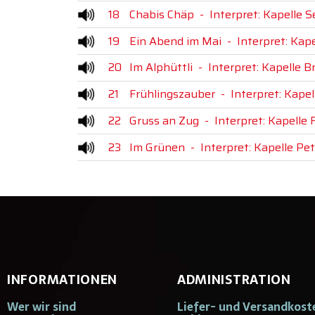
18
Chabis Chäp
-
Interpret: Kapelle 
19
Ein Abend im Mai
-
Interpret: Kap
20
Im Alphüttli
-
Interpret: Kapelle B
21
Frühlingszauber
-
Interpret: Kapel
22
Gruss an Zug
-
Interpret: Kapelle 
23
Im Grünen
-
Interpret: Kapelle Pet
INFORMATIONEN
ADMINISTRATION
Wer wir sind
Liefer- und Versandkost