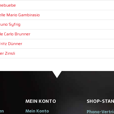
Seebuebe
elle Mario Gambirasio
runo Syfrig
le Carlo Brunner
Fritz Dünner
er Zinsli
MEIN KONTO
SHOP-STA
en
Mein Konto
Phono-Vertr