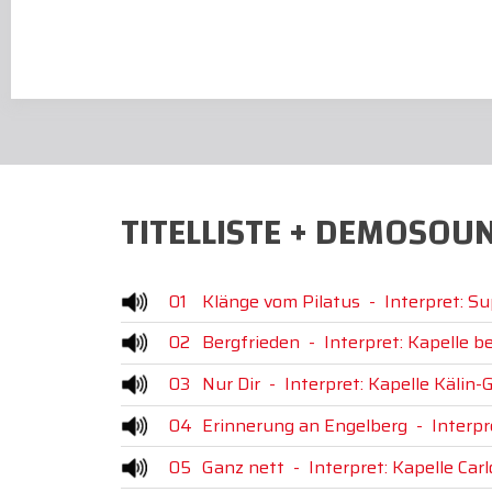
TITELLISTE + DEMOSOU
01
Klänge vom Pilatus
-
Interpret: Su
02
Bergfrieden
-
Interpret: Kapelle b
03
Nur Dir
-
Interpret: Kapelle Kälin-
04
Erinnerung an Engelberg
-
Interpr
05
Ganz nett
-
Interpret: Kapelle Car