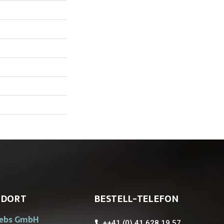
NDORT
BESTELL-TELEFON
iebs GmbH
++41 (0) 41 628 19 57