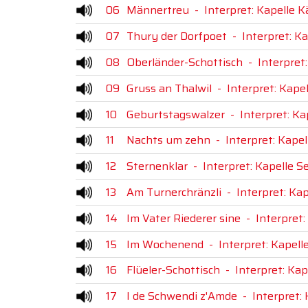
06
Männertreu
-
Interpret: Kapelle K
07
Thury der Dorfpoet
-
Interpret: K
08
Oberländer-Schottisch
-
Interpret:
09
Gruss an Thalwil
-
Interpret: Kape
10
Geburtstagswalzer
-
Interpret: Ka
11
Nachts um zehn
-
Interpret: Kape
12
Sternenklar
-
Interpret: Kapelle 
13
Am Turnerchränzli
-
Interpret: Ka
14
Im Vater Riederer sine
-
Interpret:
15
Im Wochenend
-
Interpret: Kapel
16
Flüeler-Schottisch
-
Interpret: Kap
17
I de Schwendi z'Amde
-
Interpret: