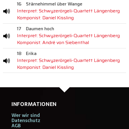
16
Stärnehimmel über Wange
Interpret: Schwyzerörgeli-Quartett Längenberg
Komponist: Daniel Kissling
17
Daumen hoch
Interpret: Schwyzerörgeli-Quartett Längenberg
Komponist: André von Siebenthal
18
Erika
Interpret: Schwyzerörgeli-Quartett Längenberg
Komponist: Daniel Kissling
INFORMATIONEN
Wer wir sind
Datenschutz
AGB