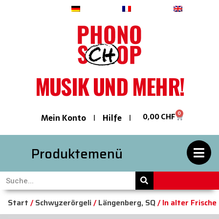
Deutsch
Français
English
MUSIK UND MEHR!
0
0,00
CHF
Mein Konto
Hilfe
Produktemenü
Start
/
Schwyzerörgeli
/
Längenberg, SQ
/ In alter Frische