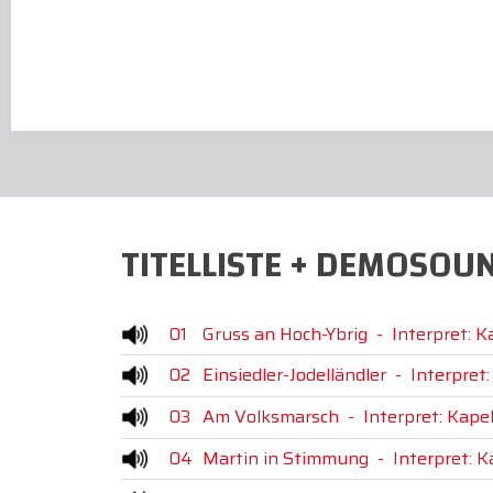
TITELLISTE + DEMOSOU
01
Gruss an Hoch-Ybrig
-
Interpret: K
02
Einsiedler-Jodelländler
-
Interpret:
03
Am Volksmarsch
-
Interpret: Kape
04
Martin in Stimmung
-
Interpret: K