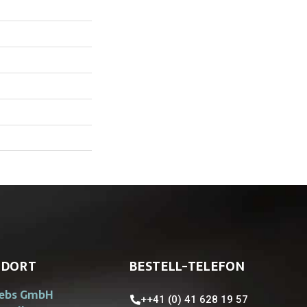
NDORT
BESTELL-TELEFON
iebs GmbH
++41 (0) 41 628 19 57