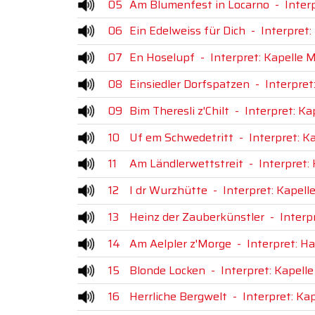
05
Am Blumenfest in Locarno
-
Inter
06
Ein Edelweiss für Dich
-
Interpret:
07
En Hoselupf
-
Interpret: Kapelle M
08
Einsiedler Dorfspatzen
-
Interpret
09
Bim Theresli z'Chilt
-
Interpret: Ka
10
Uf em Schwedetritt
-
Interpret: K
11
Am Ländlerwettstreit
-
Interpret:
12
I dr Wurzhütte
-
Interpret: Kapell
13
Heinz der Zauberkünstler
-
Interp
14
Am Aelpler z'Morge
-
Interpret: H
15
Blonde Locken
-
Interpret: Kapell
16
Herrliche Bergwelt
-
Interpret: Ka