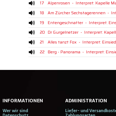
17
Alpenrosen
-
Interpret: Kapelle M
18
Am Zürcher Sechstagerennen
-
In
19
Entengeschnatter
-
Interpret: Ein
20
Dr Gurgelnetzer
-
Interpret: Kapel
21
Alles tanzt Fox
-
Interpret: Einsie
22
Berg - Panorama
-
Interpret: Eins
INFORMATIONEN
ADMINISTRATION
Wer wir sind
Liefer- und Versandkost
Datenschutz
Zahlungsarten