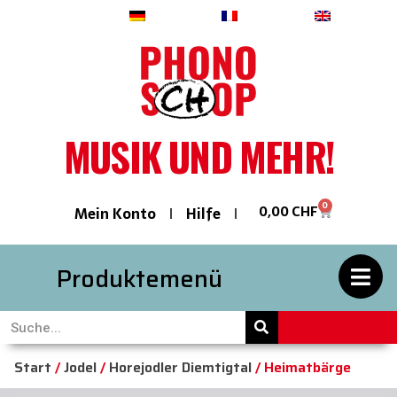
Deutsch
Français
English
MUSIK UND MEHR!
0
0,00
CHF
Mein Konto
Hilfe
Produktemenü
Start
/
Jodel
/
Horejodler Diemtigtal
/ Heimatbärge