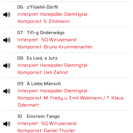
06
z'Flüehli-Dörfli
Interpret: Horejodler Diemtigtal
Komponist: S. Zihlmann
07
Tifi-g Onderwägs
Interpret: SQ Witusenand
Komponist: Bruno Krummenacher
08
Es Lied, e Jutz
Interpret: Horejodler Diemtigtal
Komponist: Ueli Zahnd
09
Ä Liebe Mänsch
Interpret: Horejodler Diemtigtal
Komponist: M: Fredy u. Emil Walimann / T: Klaus
Odermatt
10
Einstein-Tango
Interpret: SQ Witusenand
Komponist: Daniel Thürler