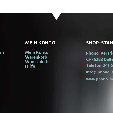
MEIN KONTO
SHOP-STA
en
Mein Konto
Phono-Vertr
Warenkorb
CH-6383 Dall
Wunschliste
Telefon 041 6
Hilfe
info@phono-s
www.phono-s