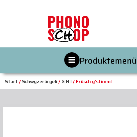
Produktemenü
Start
/
Schwyzerörgeli
/
G H I
/ Früsch g’stimmt