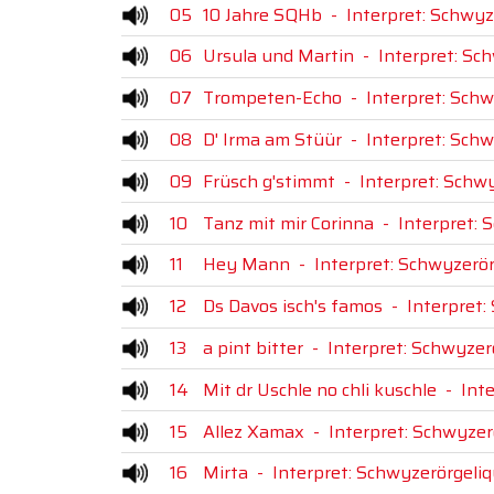
05
10 Jahre SQHb
-
Interpret: Schwyz
06
Ursula und Martin
-
Interpret: Sc
07
Trompeten-Echo
-
Interpret: Sch
08
D' Irma am Stüür
-
Interpret: Sch
09
Früsch g'stimmt
-
Interpret: Schw
10
Tanz mit mir Corinna
-
Interpret: 
11
Hey Mann
-
Interpret: Schwyzerö
12
Ds Davos isch's famos
-
Interpret:
13
a pint bitter
-
Interpret: Schwyzer
14
Mit dr Uschle no chli kuschle
-
Int
15
Allez Xamax
-
Interpret: Schwyzer
16
Mirta
-
Interpret: Schwyzerörgeli