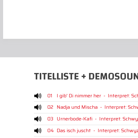
TITELLISTE + DEMOSOU
01
I gib' Di nimmer her
-
Interpret: S
02
Nadja und Mischa
-
Interpret: Sc
03
Urnerbode-Kafi
-
Interpret: Schwy
04
Das isch juscht
-
Interpret: Schwy