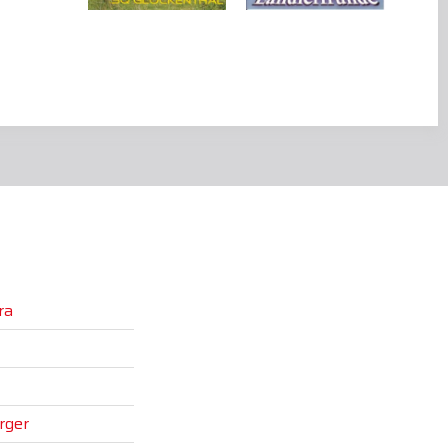
ra
rger