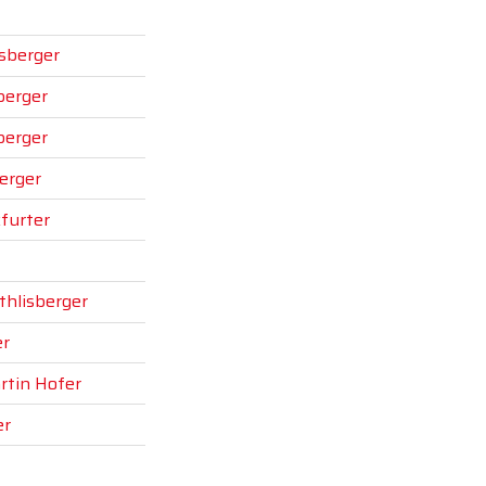
isberger
berger
berger
erger
furter
thlisberger
er
rtin Hofer
er