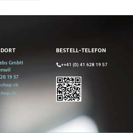
NDORT
BESTELL-TELEFON
iebs GmbH
++41 (0) 41 628 19 57
enwil
28 19 57
chop.ch
chop.ch