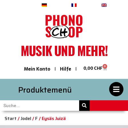
Deutsch
Français
English
MUSIK UND MEHR!
0
0,00
CHF
Mein Konto
Hilfe
Produktemenü
Start
/
Jodel
/
F
/ Eysäs Juizä