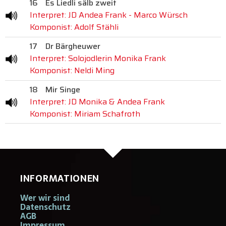
16
Es Liedli sälb zweit
Interpret: JD Andea Frank - Marco Würsch
Komponist: Adolf Stähli
17
Dr Bärgheuwer
Interpret: Solojodlerin Monika Frank
Komponist: Neldi Ming
18
Mir Singe
Interpret: JD Monika & Andea Frank
Komponist: Miriam Schafroth
INFORMATIONEN
Wer wir sind
Datenschutz
AGB
Impressum