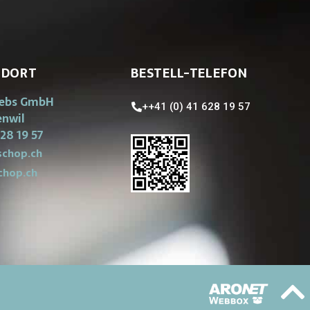
NDORT
BESTELL-TELEFON
iebs GmbH
++41 (0) 41 628 19 57
enwil
28 19 57
chop.ch
chop.ch