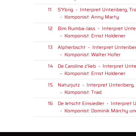
11
S'Ybrig
-
Interpret Unteriberg, T
-
Komponist: Anny Marty
12
Bim Rumba-Jass
-
Interpret Unte
-
Komponist: Ernst Holdener
13
Alpherbscht
-
Interpret Unteribe
-
Komponist: Walter Hofer
14
De Caroline z'lieb
-
Interpret Unte
-
Komponist: Ernst Holdener
15
Naturjutz
-
Interpret Unteriberg,
-
Komponist: Trad.
16
De letscht Einsiedler
-
Interpret 
-
Komponist: Dominik Märchy und