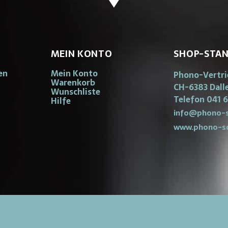
MEIN KONTO
SHOP-STA
en
Mein Konto
Phono-Vertr
Warenkorb
CH-6383 Dall
Wunschliste
Telefon 041 6
Hilfe
info@phono-s
www.phono-s