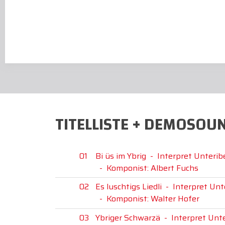
TITELLISTE + DEMOSOU
01
Bi üs im Ybrig
-
Interpret Unterib
-
Komponist: Albert Fuchs
02
Es luschtigs Liedli
-
Interpret Unt
-
Komponist: Walter Hofer
03
Ybriger Schwarzä
-
Interpret Unt