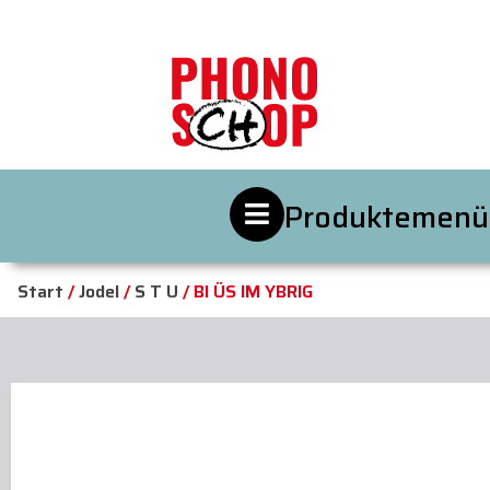
Produktemenü
Start
/
Jodel
/
S T U
/ BI ÜS IM YBRIG