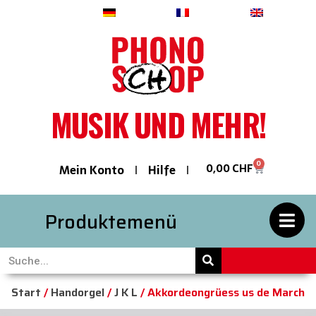
Deutsch
Français
English
MUSIK UND MEHR!
0
0,00
CHF
Mein Konto
Hilfe
Produktemenü
Start
/
Handorgel
/
J K L
/ Akkordeongrüess us de March