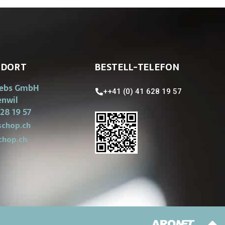
NDORT
BESTELL-TELEFON
iebs GmbH
++41 (0) 41 628 19 57
enwil
28 19 57
chop.ch
chop.ch