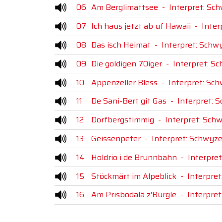
06
Am Berglimattsee
-
Interpret: Sch
07
Ich haus jetzt ab uf Hawaii
-
Inter
08
Das isch Heimat
-
Interpret: Schwy
09
Die goldigen 70iger
-
Interpret: Sc
10
Appenzeller Bless
-
Interpret: Sch
11
De Sani-Bert git Gas
-
Interpret: 
12
Dorfbergstimmig
-
Interpret: Schw
13
Geissenpeter
-
Interpret: Schwyze
14
Holdrio i de Brunnbahn
-
Interpret
15
Stöckmärt im Alpeblick
-
Interpret
16
Am Prisbödälä z'Bürgle
-
Interpret