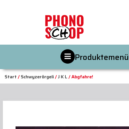
Produktemenü
Start
/
Schwyzerörgeli
/
J K L
/ Abgfahre!