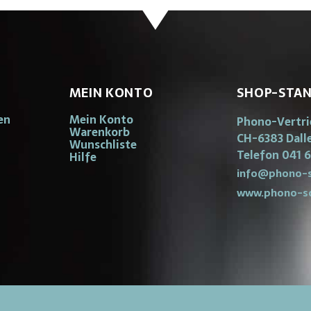
MEIN KONTO
SHOP-STA
en
Mein Konto
Phono-Vertr
Warenkorb
CH-6383 Dall
Wunschliste
Telefon 041 6
Hilfe
info@phono-s
www.phono-s