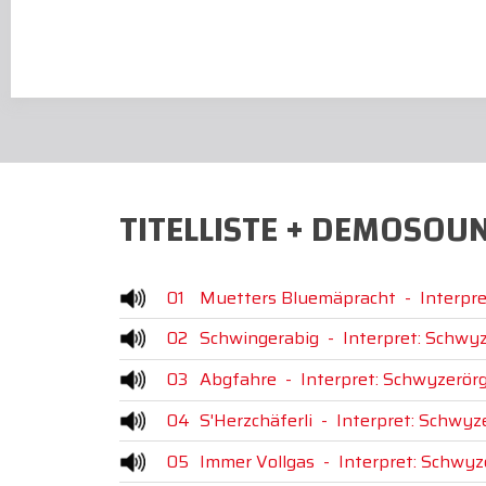
TITELLISTE + DEMOSOU
01
Muetters Bluemäpracht
-
Interpre
02
Schwingerabig
-
Interpret: Schwyz
03
Abgfahre
-
Interpret: Schwyzerörg
04
S'Herzchäferli
-
Interpret: Schwyze
05
Immer Vollgas
-
Interpret: Schwyz