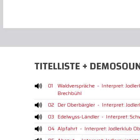
TITELLISTE + DEMOSOU
01
Waldverspräche
-
Interpret: Jodle
Brechbühl
02
Der Oberbärgler
-
Interpret: Jodle
03
Edelwyss-Ländler
-
Interpret: Sch
04
Alpfahrt
-
Interpret: Jodlerklub O