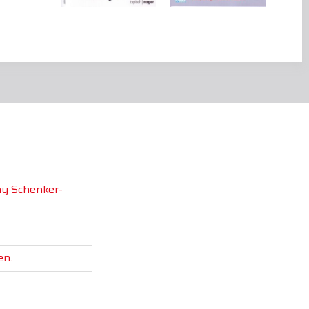
ny Schenker-
en.