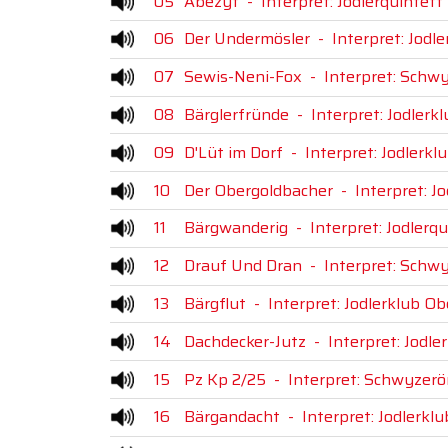
05
Abezyt
-
Interpret: Jodlerquintet
06
Der Undermösler
-
Interpret: Jodl
07
Sewis-Neni-Fox
-
Interpret: Schwy
08
Bärglerfründe
-
Interpret: Jodler
09
D'Lüt im Dorf
-
Interpret: Jodlerk
10
Der Obergoldbacher
-
Interpret: J
11
Bärgwanderig
-
Interpret: Jodlerq
12
Drauf Und Dran
-
Interpret: Schwy
13
Bärgflut
-
Interpret: Jodlerklub O
14
Dachdecker-Jutz
-
Interpret: Jodl
15
Pz Kp 2/25
-
Interpret: Schwyzerö
16
Bärgandacht
-
Interpret: Jodlerkl