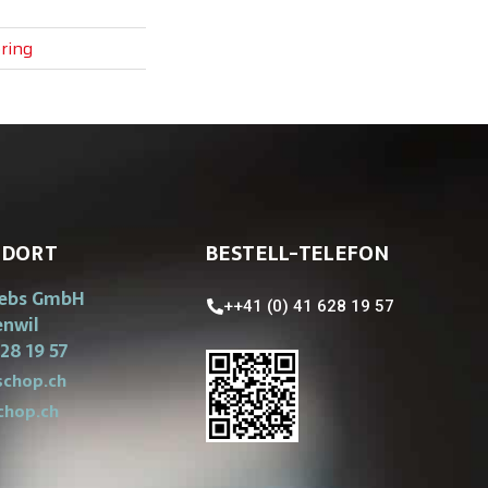
ring
NDORT
BESTELL-TELEFON
iebs GmbH
++41 (0) 41 628 19 57
enwil
28 19 57
chop.ch
chop.ch