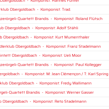
t Obergoldbach
-
Komponist: Hannes Fuhrer
erklub Obergoldbach
-
Komponist: Trad.
zerörgeli-Quartett Brandis
-
Komponist: Roland Flütsch
klub Obergoldbach
-
Komponist: Adolf Stähli
lub Obergoldbach
-
Komponist: Kurt Mumenthaler
odlerklub Obergoldbach
-
Komponist: Franz Stadelmann
uintett Obergoldbach
-
Komponist: Ueli Moor
zerörgeli-Quartett Brandis
-
Komponist: Paul Kollegger
bergoldbach
-
Komponist: M: Jean Clémençon / T: Karl Spring
erklub Obergoldbach
-
Komponist: Fredy Wallimann
rgeli-Quartett Brandis
-
Komponist: Werner Gasser
ub Obergoldbach
-
Komponist: Reto Stadelmann