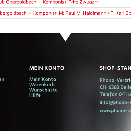
klub Obergoldbach
-
Komponist: Fritz Zwygart
Obergoldbach
-
Komponist: M: Paul M. Haldimann / T: Karl Sp
MEIN KONTO
SHOP-STA
en
Mein Konto
Phono-Vertr
Warenkorb
CH-6383 Dall
Wunschliste
Telefon 041 6
Hilfe
info@phono-s
www.phono-s