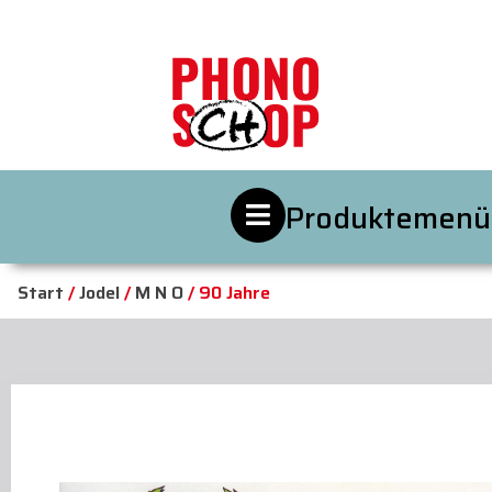
Produktemenü
Start
/
Jodel
/
M N O
/ 90 Jahre