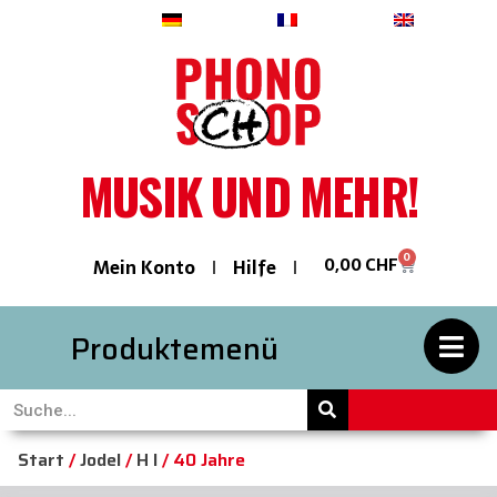
Deutsch
Français
English
MUSIK UND MEHR!
0
0,00
CHF
Mein Konto
Hilfe
Produktemenü
Start
/
Jodel
/
H I
/ 40 Jahre