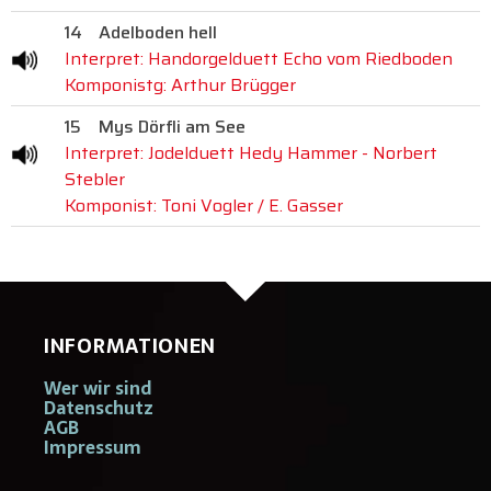
14
Adelboden hell
Interpret: Handorgelduett Echo vom Riedboden
Komponistg: Arthur Brügger
15
Mys Dörfli am See
Interpret: Jodelduett Hedy Hammer - Norbert
Stebler
Komponist: Toni Vogler / E. Gasser
INFORMATIONEN
Wer wir sind
Datenschutz
AGB
Impressum