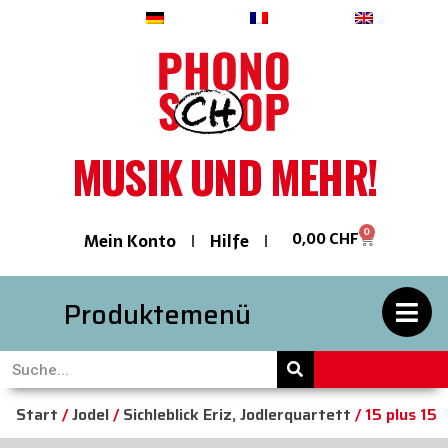
Deutsch
Français
English
MUSIK UND MEHR!
0
0,00
CHF
Mein Konto
Hilfe
Produktemenü
Start
/
Jodel
/
Sichleblick Eriz, Jodlerquartett
/ 15 plus 15