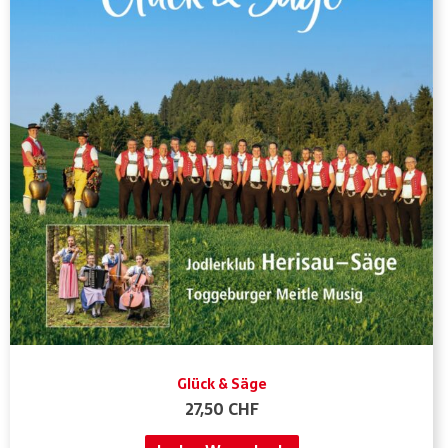
Glück & Säge
27,50
CHF