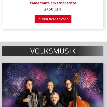
zäme tönts am schönschte
27,50
CHF
In den Warenkorb
VOLKSMUSIK