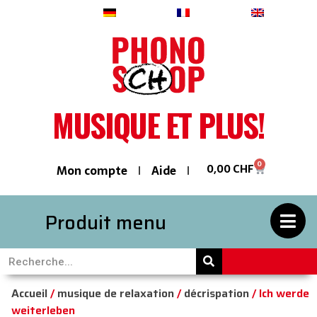
Deutsch
Français
English
MUSIQUE ET PLUS!
0
0,00
CHF
Mon compte
Aide
Produit menu
Accueil
/
musique de relaxation
/
décrispation
/ Ich werde
weiterleben