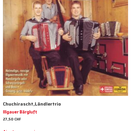
Chuchirascht,Ländlertrio
Illgauer Bärgluft
27,50
CHF