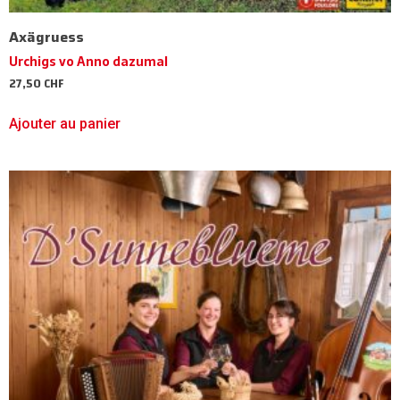
Axägruess
Urchigs vo Anno dazumal
27,50
CHF
Ajouter au panier