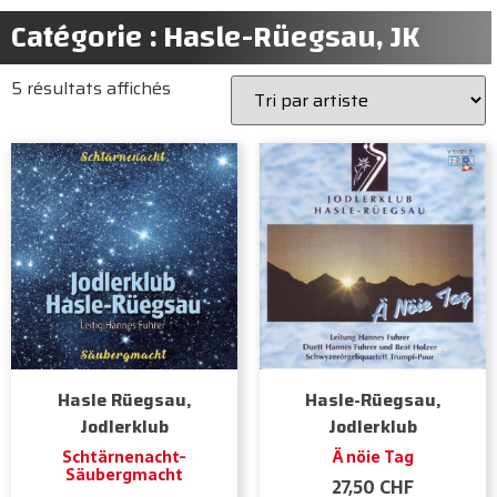
Catégorie : Hasle-Rüegsau, JK
5 résultats affichés
Hasle Rüegsau,
Hasle-Rüegsau,
Jodlerklub
Jodlerklub
Schtärnenacht-
Ä nöie Tag
Säubergmacht
27,50
CHF