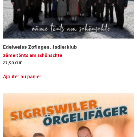
Edelweiss Zofingen, Jodlerklub
zäme tönts am schönschte
27,50
CHF
Ajouter au panier