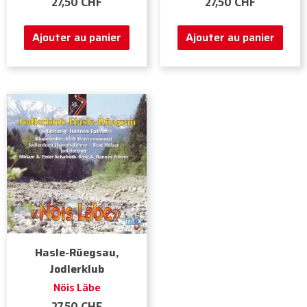
27,50
CHF
27,50
CHF
Ajouter au panier
Ajouter au panier
Hasle-Rüegsau,
Jodlerklub
Nöis Läbe
27,50
CHF