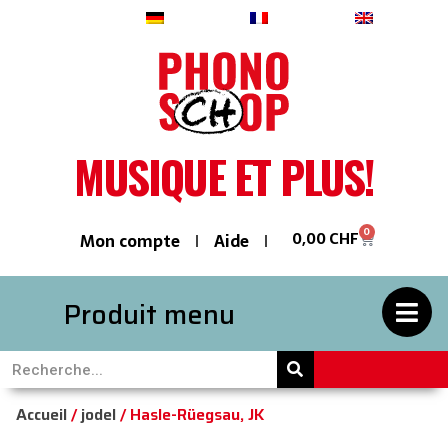
Deutsch
Français
English
MUSIQUE ET PLUS!
0
0,00
CHF
Mon compte
Aide
Produit menu
Accueil
/
jodel
/ Hasle-Rüegsau, JK