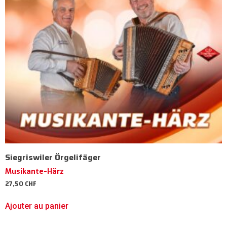
Siegriswiler Örgelifäger
Musikante-Härz
27,50
CHF
Ajouter au panier