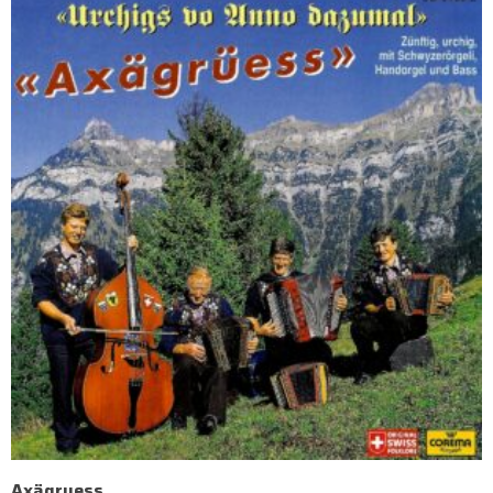
Axägruess