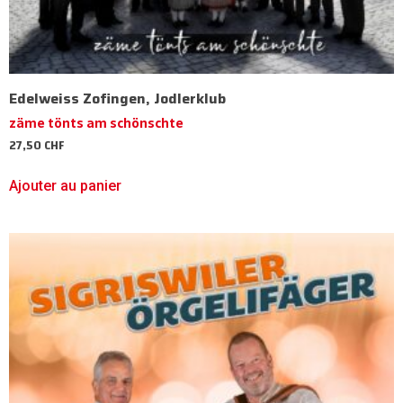
Edelweiss Zofingen, Jodlerklub
zäme tönts am schönschte
27,50
CHF
Ajouter au panier