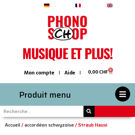
Deutsch
Français
English
MUSIQUE ET PLUS!
0
0,00
CHF
Mon compte
Aide
Produit menu
Accueil
/
accordéon schwyzoise
/ Straub Hausi