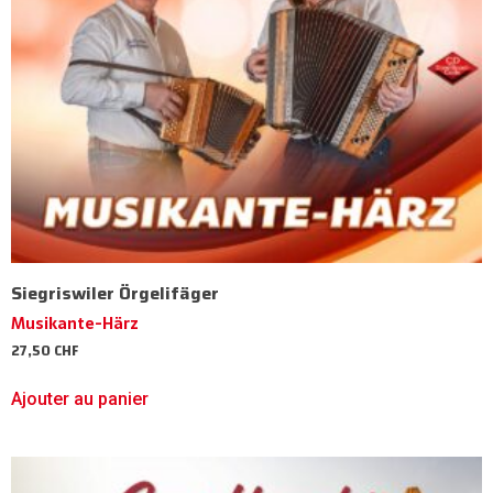
Siegriswiler Örgelifäger
Musikante-Härz
27,50
CHF
Ajouter au panier