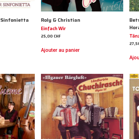
Sinfonietta
Roly & Christian
Bet
Hor
Einfach Wir
25,00
CHF
Tänz
27,
Ajouter au panier
Ajou