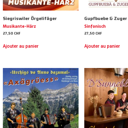
Siegriswiler Örgelifäger
Gupfbuebe & Zuger 
Musikante-Härz
Sinfonisch
27,50
CHF
27,50
CHF
Ajouter au panier
Ajouter au panier