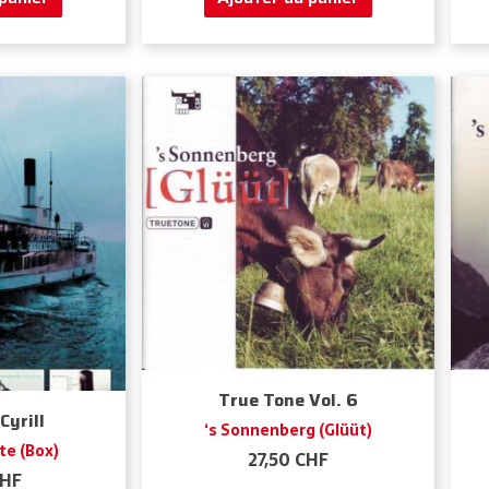
True Tone Vol. 6
Cyrill
‘s Sonnenberg (Glüüt)
te (Box)
27,50
CHF
HF