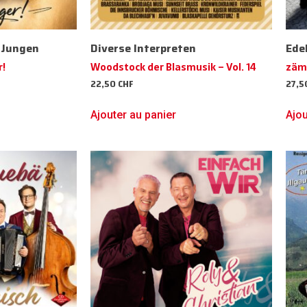
 Jungen
Diverse Interpreten
Ede
r!
Woodstock der Blasmusik – Vol. 14
zäm
22,50
CHF
27,
Ajouter au panier
Ajou