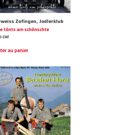
lweiss Zofingen, Jodlerklub
e tönts am schönschte
50
CHF
ter au panier