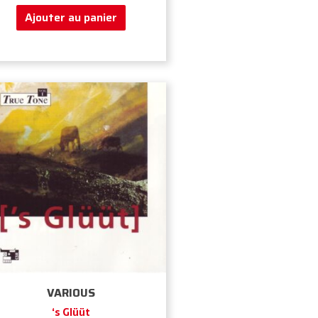
Ajouter au panier
VARIOUS
‘s Glüüt