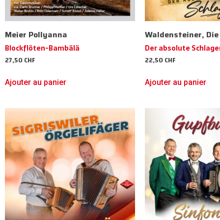
Meier Pollyanna
Waldensteiner, Die
Blockflöten-Bambälä
Der absolute Schlage
27,50
CHF
22,50
CHF
Ajouter au panier
Ajouter au panier