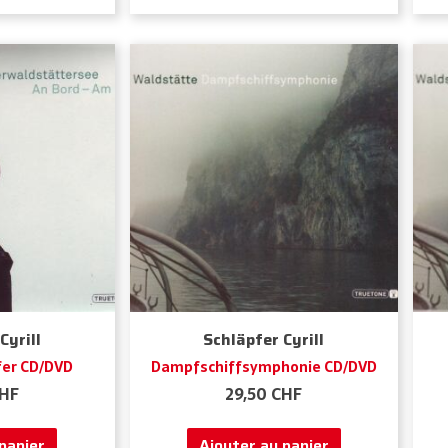
Cyrill
Schläpfer Cyrill
fer CD/DVD
Dampfschiffsymphonie CD/DVD
HF
29,50
CHF
panier
Ajouter au panier