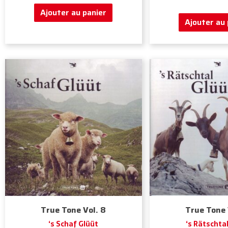
Ajouter au panier
Ajouter au 
True Tone Vol. 8
True Tone 
‘s Schaf Glüüt
‘s Rätschta