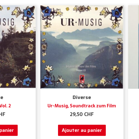
se
Diverse
ol. 2
Ur-Musig, Soundtrack zum Film
HF
29,50
CHF
panier
Ajouter au panier