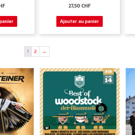
HF
27,50
CHF
panier
Ajouter au panier
1
2
→