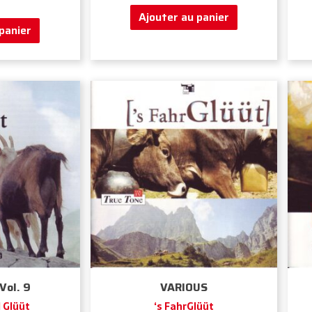
Ajouter au panier
panier
Vol. 9
VARIOUS
l Glüüt
‘s FahrGlüüt