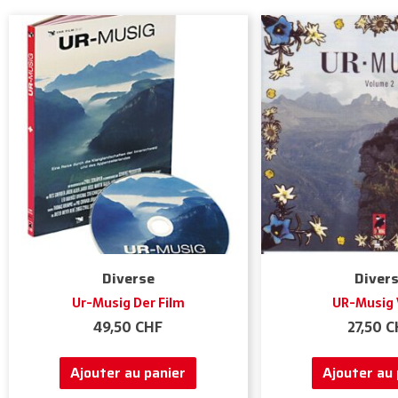
Diverse
Diver
Ur-Musig Der Film
UR-Musig V
49,50
CHF
27,50
C
Ajouter au panier
Ajouter au 