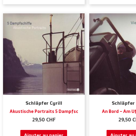
Schläpfer Cyrill
Schläpfer 
Akustische Portraits 5 Dampfsc
An Bord – Am U
29,50
CHF
29,50
C
Ajouter au panier
Ajouter au 