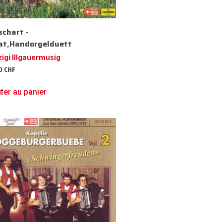
schart -
at,Handorgelduett
igi Illgauermusig
50
CHF
ter au panier