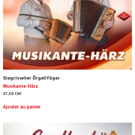
Siegriswiler Örgelifäger
Musikante-Härz
27,50
CHF
Ajouter au panier