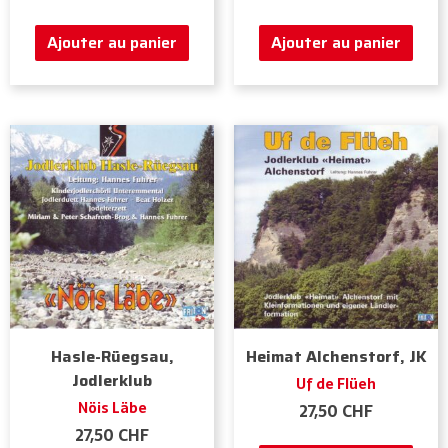
Ajouter au panier
Ajouter au panier
Hasle-Rüegsau,
Heimat Alchenstorf, JK
Jodlerklub
Uf de Flüeh
Nöis Läbe
27,50
CHF
27,50
CHF