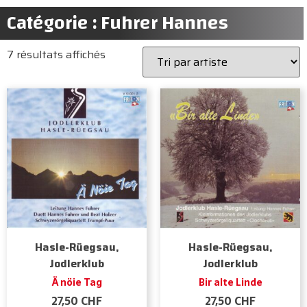
Catégorie : Fuhrer Hannes
7 résultats affichés
Hasle-Rüegsau,
Hasle-Rüegsau,
Jodlerklub
Jodlerklub
Ä nöie Tag
Bir alte Linde
27,50
CHF
27,50
CHF