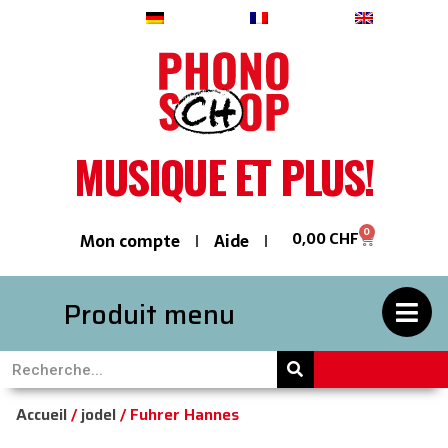
Deutsch
Français
English
MUSIQUE ET PLUS!
0
0,00
CHF
Mon compte
Aide
Produit menu
Accueil
/
jodel
/ Fuhrer Hannes