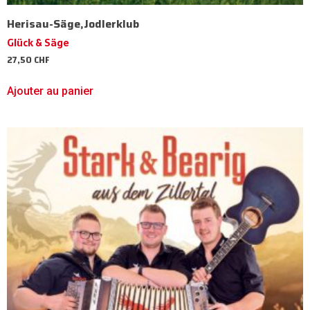
Herisau-Säge,Jodlerklub
Glück & Säge
27,50
CHF
Ajouter au panier