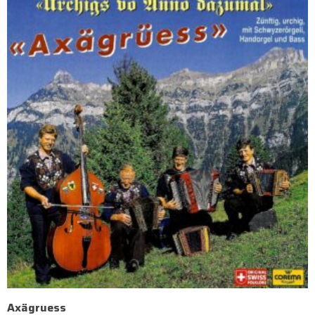
Axägruess