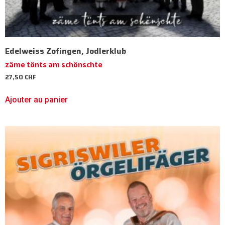
Edelweiss Zofingen, Jodlerklub
zäme tönts am schönschte
27,50
CHF
Ajouter au panier