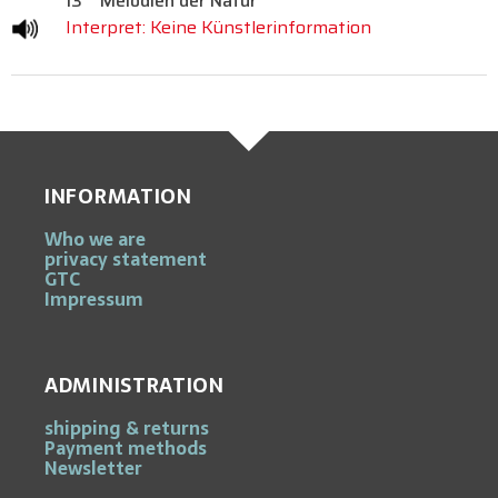
13
Melodien der Natur
Interpret: Keine Künstlerinformation
INFORMATION
Who we are
privacy statement
GTC
Impressum
ADMINISTRATION
shipping & returns
Payment methods
Newsletter