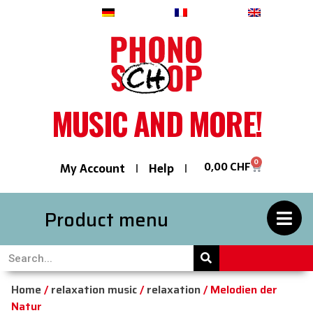
Deutsch
Français
English
MUSIC AND MORE!
0
0,00
CHF
My Account
Help
Product menu
Home
/
relaxation music
/
relaxation
/ Melodien der
Natur