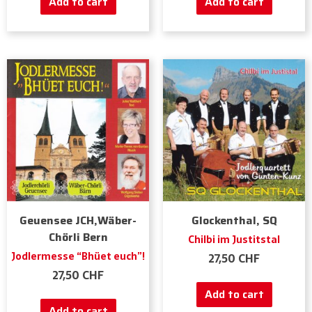
Add to cart
Add to cart
Geuensee JCH,Wäber-
Glockenthal, SQ
Chörli Bern
Chilbi im Justitstal
Jodlermesse “Bhüet euch”!
27,50
CHF
27,50
CHF
Add to cart
Add to cart