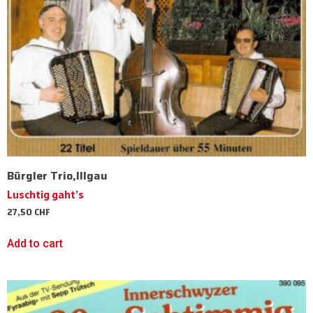
Bürgler Trio,Illgau
Luschtig gaht’s
27,50
CHF
Add to cart