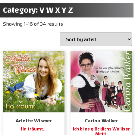
Category: V W X Y Z
Showing 1–16 of 34 results
Arlette Wismer
Carina Walker
Ha träumt…
Ich bi as glücklichs Walliser
Meitji