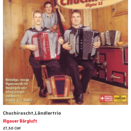
Chuchirascht,Ländlertrio
Illgauer Bärgluft
27,50
CHF