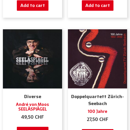
Add to cart
Add to cart
Diverse
Doppelquartett Zürich-
Seebach
André von Moos
SEELÄSPIÄGEL
100 Jahre
49,50
CHF
27,50
CHF