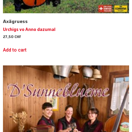
Axägruess
Urchigs vo Anno dazumal
27,50
CHF
Add to cart