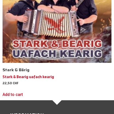
Stark & Bärig
Stark & Bearig uafach kearig
22,50
CHF
Add to cart