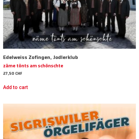
Edelweiss Zofingen, Jodlerklub
zäme tönts am schönschte
27,50
CHF
Add to cart