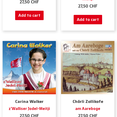
27,50
CHF
27,50
CHF
Add to cart
Add to cart
Carina Walker
Chörli Zollikofe
z’Walliser Jodel-Meitji
am Aareboge
27,50
CHF
27,50
CHF