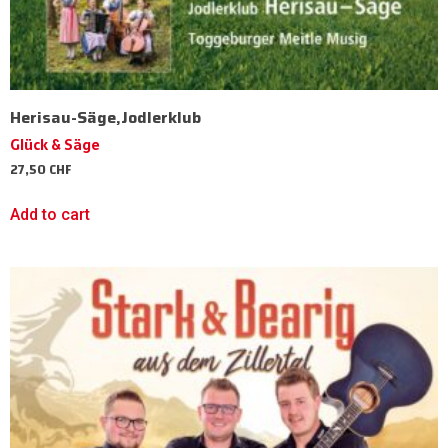
Herisau-Säge,Jodlerklub
Glück & Säge
27,50
CHF
Add to cart