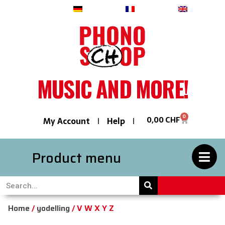
Deutsch
Français
English
MUSIC AND MORE!
0
0,00
CHF
My Account
Help
Product menu
Home
/
yodelling
/ V W X Y Z