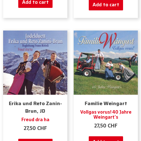
Add to cart
Add to cart
Erika und Reto Zanin-
Familie Weingart
Brun, JD
Vollgas vorus! 40 Jahre
Weingart’s
Freud dra ha
27,50
CHF
27,50
CHF