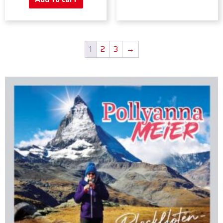
1
2
3
→