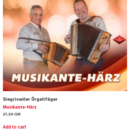
Siegriswiler Örgelifäger
Musikante-Härz
27,50
CHF
Add to cart