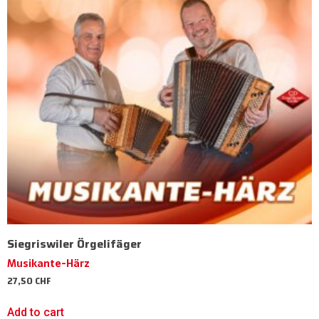
Siegriswiler Örgelifäger
Musikante-Härz
27,50
CHF
Add to cart