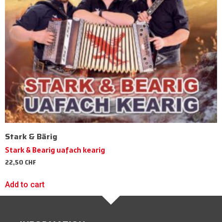
Stark & Bärig
Stark & Bearig uafach kearig
22,50
CHF
Add to cart