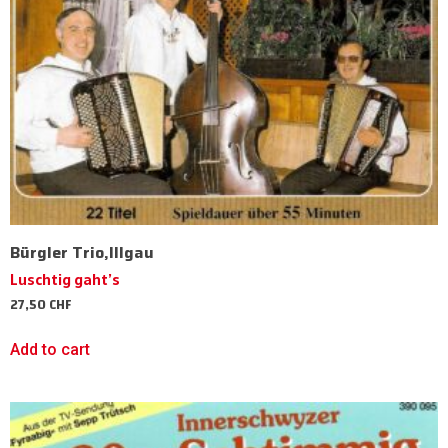
Bürgler Trio,Illgau
Luschtig gaht’s
27,50
CHF
Add to cart