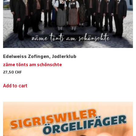
Edelweiss Zofingen, Jodlerklub
zäme tönts am schönschte
27,50
CHF
Add to cart