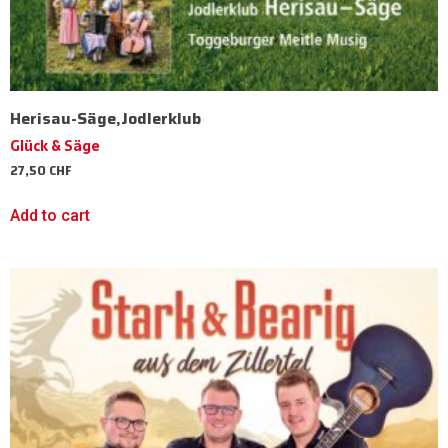
Herisau-Säge,Jodlerklub
Glück & Säge
27,50
CHF
Add to cart