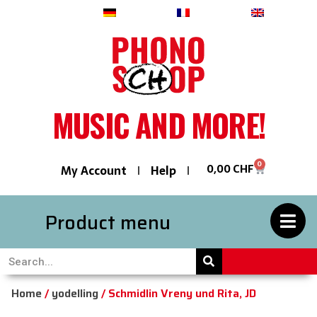
Deutsch
Français
English
MUSIC AND MORE!
0
0,00
CHF
My Account
Help
Product menu
Home
/
yodelling
/ Schmidlin Vreny und Rita, JD