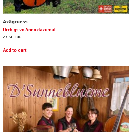
Axägruess
Urchigs vo Anno dazumal
27,50
CHF
Add to cart