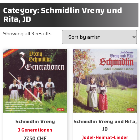
Category: Schmidlin Vreny und
Rita, JD
Showing all 3 results
Schmidlin Vreny
Schmidlin Vreny und Rita,
JD
3 Generationen
Jodel-Heimat-Lieder
27,50
CHF