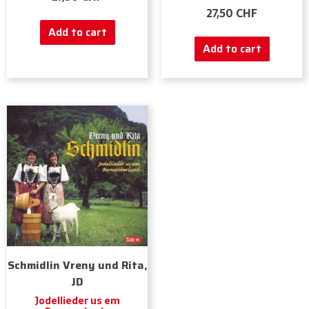
27,50
CHF
Add to cart
Add to cart
Schmidlin Vreny und Rita,
JD
Jodellieder us em