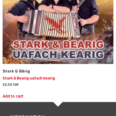
Stark & Bärig
Stark & Bearig uafach kearig
22,50
CHF
Add to cart