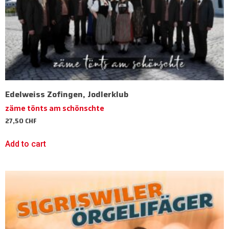
Edelweiss Zofingen, Jodlerklub
zäme tönts am schönschte
27,50
CHF
Add to cart