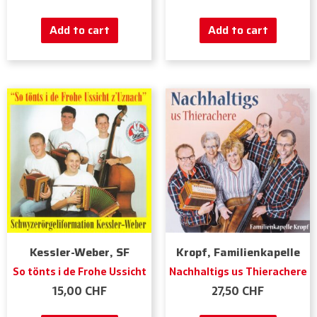
Add to cart
Add to cart
Kessler-Weber, SF
Kropf, Familienkapelle
So tönts i de Frohe Ussicht
Nachhaltigs us Thierachere
15,00
CHF
27,50
CHF