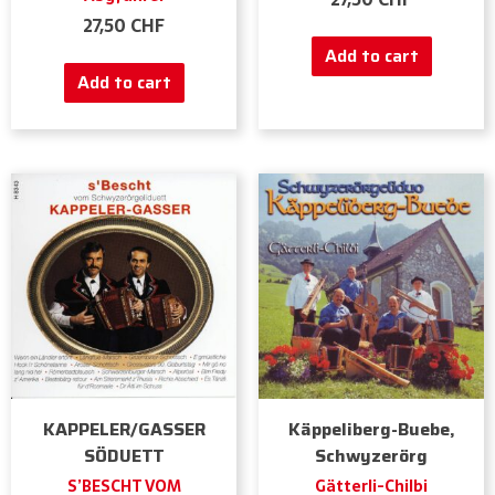
27,50
CHF
Add to cart
Add to cart
KAPPELER/GASSER
Käppeliberg-Buebe,
SÖDUETT
Schwyzerörg
S’BESCHT VOM
Gätterli-Chilbi