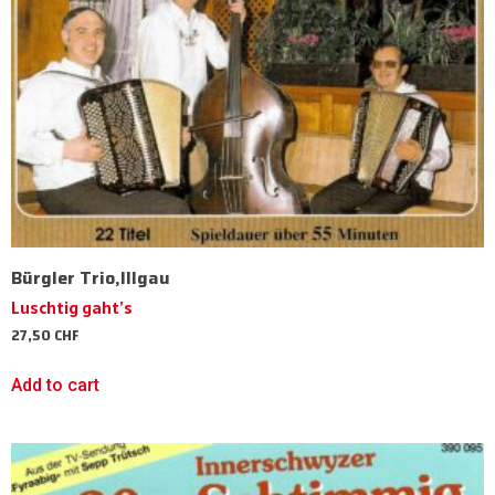
Bürgler Trio,Illgau
Luschtig gaht’s
27,50
CHF
Add to cart