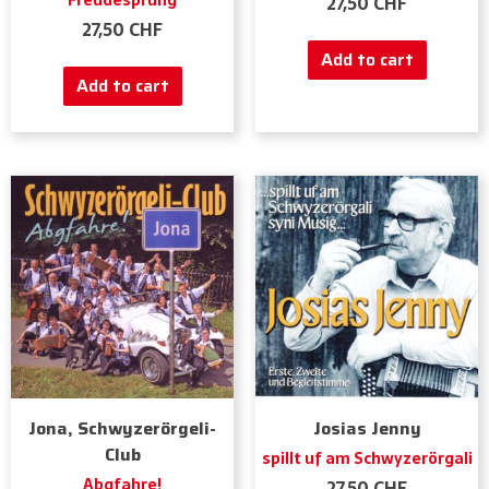
Freudesprüng
27,50
CHF
27,50
CHF
Add to cart
Add to cart
Jona, Schwyzerörgeli-
Josias Jenny
Club
spillt uf am Schwyzerörgali
Abgfahre!
27,50
CHF