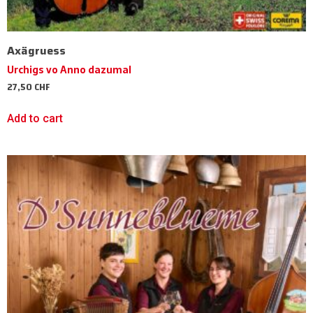
Axägruess
Urchigs vo Anno dazumal
27,50
CHF
Add to cart