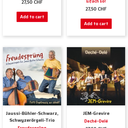
Eifach so!
27,50
CHF
27,50
CHF
Add to cart
Add to cart
Jaussi-Bühler-Schwarz,
JEM-Grevire
Schwyzerörgeli-Trio
Deché-Delé