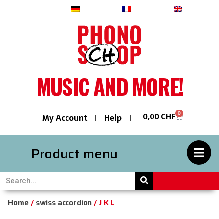
Deutsch
Français
English
MUSIC AND MORE!
0
0,00
CHF
My Account
Help
Product menu
Home
/
swiss accordion
/ J K L