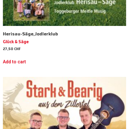
Herisau-Säge,Jodlerklub
Glück & Säge
27,50
CHF
Add to cart