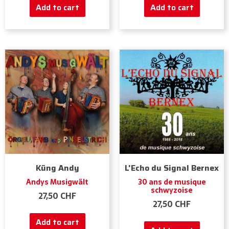
Add to cart
Add to cart
Küng Andy
L'Echo du Signal Bernex
Andys Musigwält
30 ans de musique
schwyzoise
27,50
CHF
27,50
CHF
Add to cart