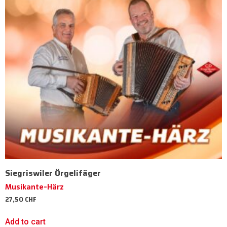
Siegriswiler Örgelifäger
Musikante-Härz
27,50
CHF
Add to cart