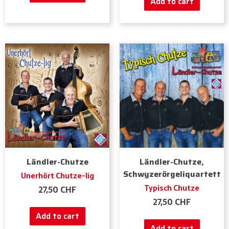
Add to cart
Ländler-Chutze
Ländler-Chutze,
Schwyzerörgeliquartett
Unerhört Chutze-lig
Typisch Chutze
27,50
CHF
27,50
CHF
Add to cart
Add to cart