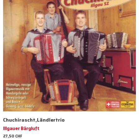
Chuchirascht,Ländlertrio
Illgauer Bärgluft
27,50
CHF