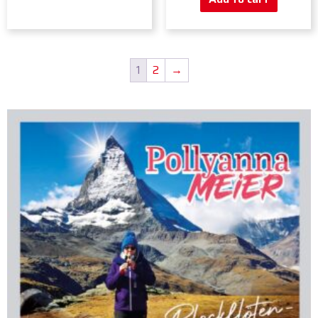
1
2
→