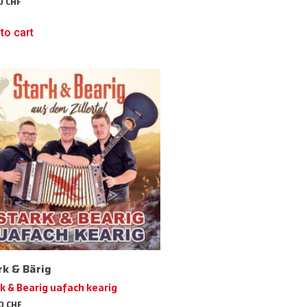
50
CHF
to cart
rk & Bärig
k & Bearig uafach kearig
50
CHF