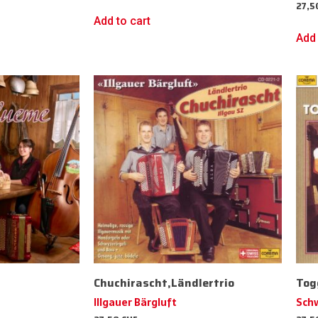
27,
Add to cart
Add 
Chuchirascht,Ländlertrio
Tog
Illgauer Bärgluft
Sch