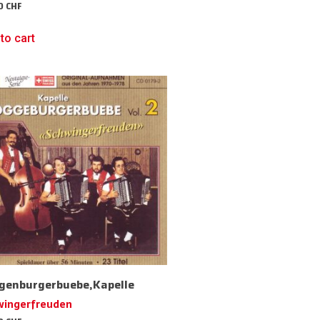
50
CHF
to cart
genburgerbuebe,Kapelle
wingerfreuden