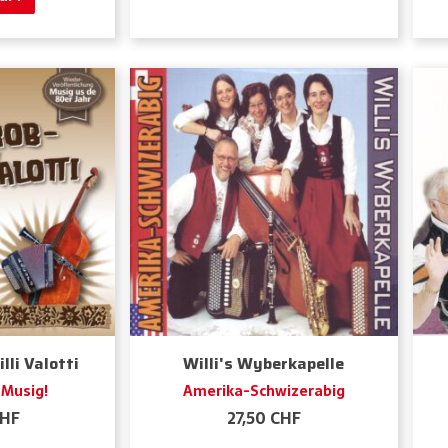
lli Valotti
Willi's Wyberkapelle
 Musig!
Amerika-Schwizerabig
HF
27,50
CHF