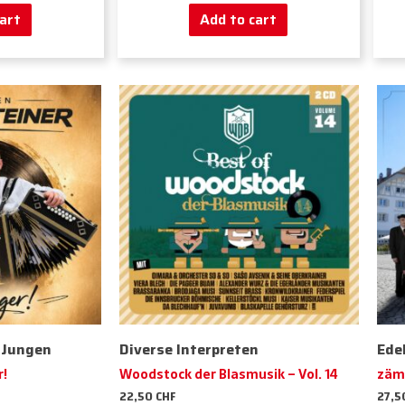
art
Add to cart
 Jungen
Diverse Interpreten
Ede
r!
Woodstock der Blasmusik – Vol. 14
zäm
22,50
CHF
27,