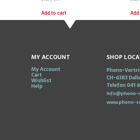
Add to cart
Add 
MY ACCOUNT
SHOP LOCA
My Account
Phono-Vertr
Cart
CH-6383 Dall
Wishlist
Telefon 041 6
Help
info@phono-s
www.phono-s