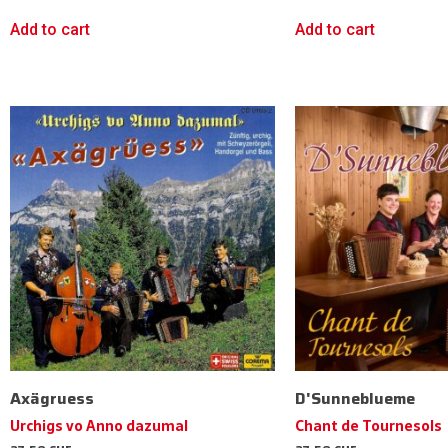
Add to cart
Add to cart
Axägruess
D'Sunneblueme
Urchigs vo Anno dazumal
Chant de Tournesols