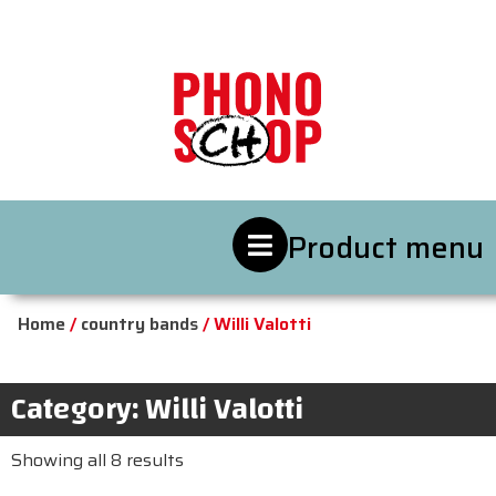
Product menu
Home
/
country bands
/ Willi Valotti
Category: Willi Valotti
Showing all 8 results