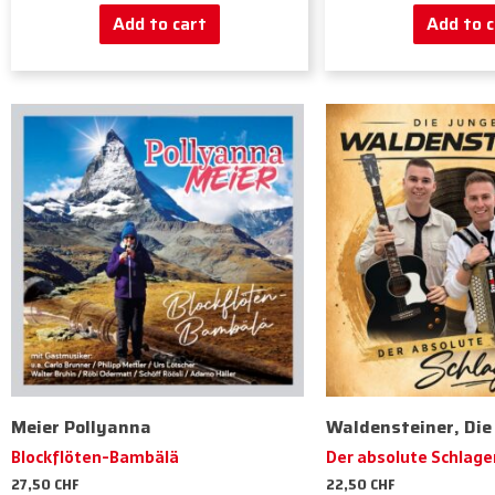
Add to cart
Add to c
Meier Pollyanna
Waldensteiner, Die
Blockflöten-Bambälä
Der absolute Schlage
27,50
CHF
22,50
CHF