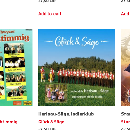
27,50
CHF
27,
Add to cart
Add 
n
Herisau-Säge,Jodlerklub
Sta
chtimmig
Glück & Säge
Star
27,50
CHF
22,