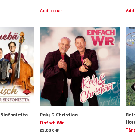
Add to cart
Add 
Sinfonietta
Roly & Christian
Bet
Hor
Einfach Wir
25,00
CHF
Tänz