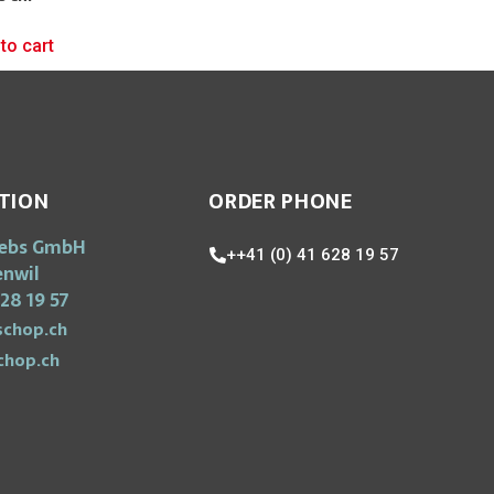
to cart
TION
ORDER PHONE
iebs GmbH
++41 (0) 41 628 19 57
enwil
28 19 57
chop.ch
chop.ch