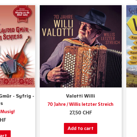
 Gmür - Syfrig -
Valotti Willi
ss
70 Jahre / Willis letzter Streich
 Musig!
27,50
CHF
HF
Add to cart
art