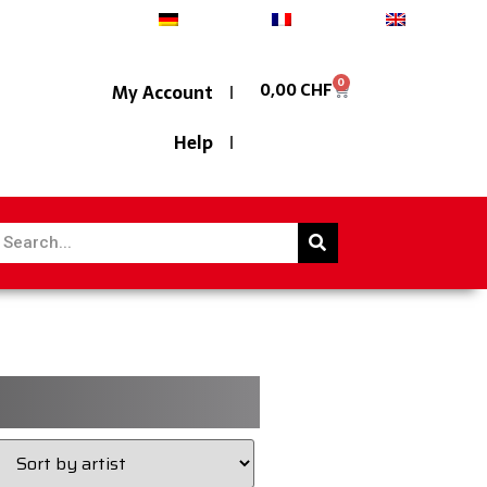
Deutsch
Français
English
0
0,00
CHF
My Account
Help