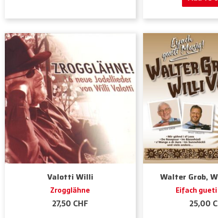
Valotti Willi
Walter Grob, Wi
Zrogglähne
Eifach gueti
27,50
CHF
25,00
C