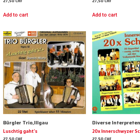
27,50
CHF
27,50
CHF
Add to cart
Add to cart
Bürgler Trio,Illgau
Diverse Interprete
Luschtig gaht’s
20x Innerschwyzer S
27,50
CHF
27,50
CHF