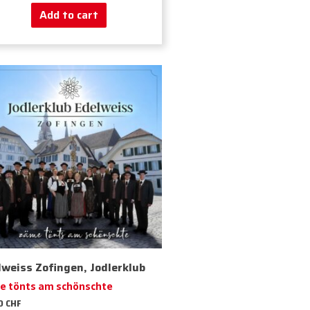
Add to cart
lweiss Zofingen, Jodlerklub
e tönts am schönschte
50
CHF