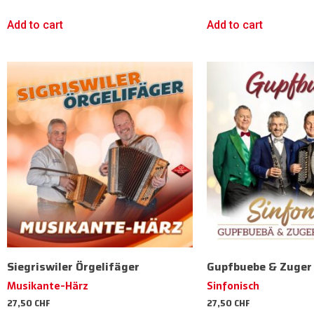
Add to cart
Add to cart
Siegriswiler Örgelifäger
Gupfbuebe & Zuger 
Musikante-Härz
Sinfonisch
27,50
CHF
27,50
CHF