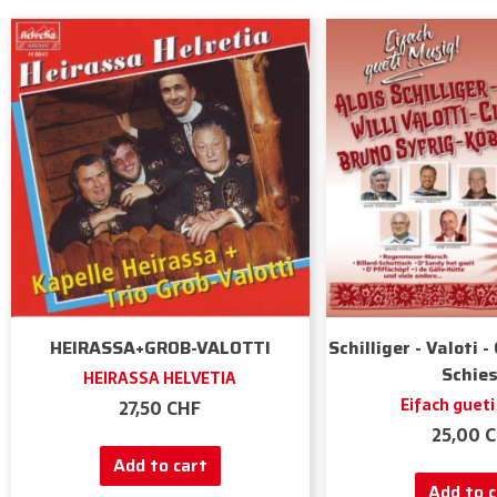
HEIRASSA+GROB-VALOTTI
Schilliger - Valoti -
Schie
HEIRASSA HELVETIA
Eifach gueti
27,50
CHF
25,00
C
Add to cart
Add to c