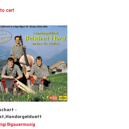
to cart
schart -
at,Handorgelduett
igi Illgauermusig